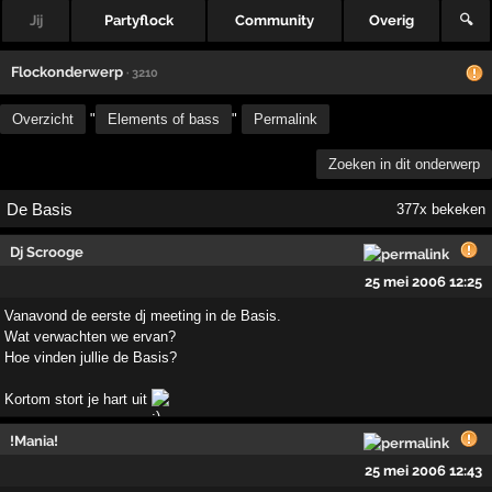
Jij
Partyflock
Community
Overig
🔍
Flockonderwerp
· 3210
Overzicht
"
Elements of bass
"
Permalink
Zoeken in dit onderwerp
De Basis
377x bekeken
Dj Scrooge
25 mei 2006 12:25
Vanavond de eerste dj meeting in de Basis.
Wat verwachten we ervan?
Hoe vinden jullie de Basis?
Kortom stort je hart uit
!Mania!
25 mei 2006 12:43