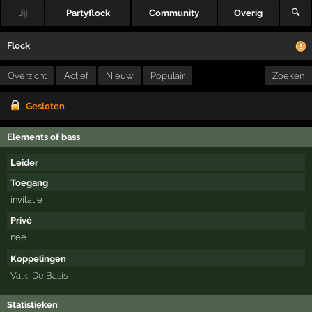
Jij
Partyflock
Community
Overig
🔍
Flock
Overzicht
Actief
Nieuw
Populair
Zoeken
Gesloten
Elements of bass
Leider
Toegang
invitatie
Privé
nee
Koppelingen
Valk
,
De Basis
Statistieken