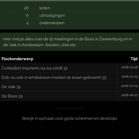
26
·
leden
6
·
uitnodigingen
4
·
onderwerpen
Hier vind je alles over de dj meetingen in de Basis in Zwanenburg en in
de Valk in Amsterdam, feesten, chat etc.
Flockonderwerp
Tijd
2008-03-26
Controlled mayherm 04-04-2008
2006-07-23
Eob, nu ook in amstelveen moeten ze eraan geloven!!!
2006-07-09
De Valk
2006-06-27
De Basis
Bekijk in opmaak voor grote schermen en desktops