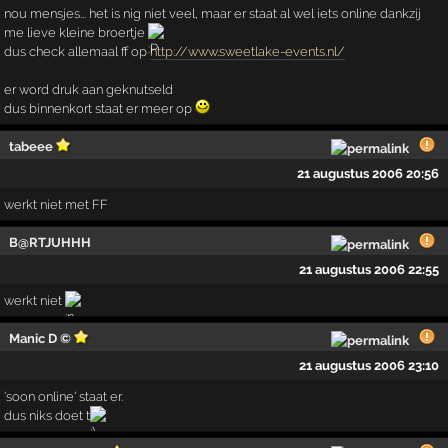
nou mensjes... het is nig niet veel, maar er staat al wel iets online dankzij
me lieve kleine broertje
dus check allemaal ff op
http://www.sweetlake-events.nl/
er word druk aan geknutseld
dus binnenkort staat er meer op
tabeee
21 augustus 2006 20:56
werkt niet met FF
B@RTJUHHH
21 augustus 2006 22:55
werkt niet
Manic D ©
21 augustus 2006 23:10
'soon online' staat er.
dus niks doet t