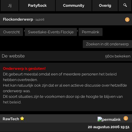
Jij
Partyflock
Community
Overig
🔍
Flockonderwerp
· 14206
Overzicht
"
Sweetlake-Events Flockje
"
Permalink
Zoeken in dit onderwerp
De website
560x bekeken
Onderwerp is gesloten!
Dit gebeurt meestal omdat een of meerdere personen
het beleid
hebben overtreden.
Het kan natuurlijk ook zijn dat er al een actieve discussie over hetzelfde
onderwerp was.
Dit soort situaties zijn te voorkomen door op de hoogte te blijven van
het beleid
.
RawTech
20 augustus 2006 19:51