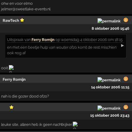
ohw en voor elmo
jelmer@sweetlake-events.nl
RawTech
8 oktober 2006 15:46
Uitspraak
van
Ferry Romijn
op woensdag 4 oktober 2006 om 18:15:
▶
en met een beetje hulp van wouter ofzo komt de rest mischien
ook nog af
ooit
Ferry Romijn
14 oktober 2006 11:15
nah is die gozer dood ofzo?
15 oktober 2006 23:43
leuke site, alleen heb ik geen nachtkijker