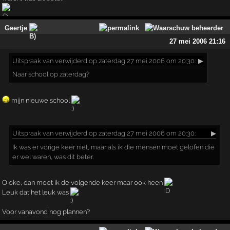
Geertje
27 mei 2006 21:16
Uitspraak
van verwijderd op zaterdag 27 mei 2006 om 20:30:
▶
Naar school op zaterdag?
mijn nieuwe school
Uitspraak
van verwijderd op zaterdag 27 mei 2006 om 20:30:
▶
Ik was er vorige keer niet, maar als ik die mensen moet gelofen die
er wel waren, was dit beter.
O oke, dan moet ik de volgende keer maar ook heen
Leuk dat het leuk was
Voor vanavond nog plannen?