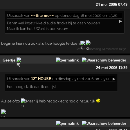
24 mei 2006 07:49
Uitspraak
van
~~Bite-me~~
op donderdag 18 mei 2006 om 15:26:
▶
Damn wel ingewikkeld al die flocks bij te gaan houden
Maar ik kan het!!! Want ik ben vrouw
begin je hier nou ook al uit de hoogte te doen
laatste aanpassing
24 mei 2006 07:52
Geertje
24 mei 2006 11:39
Uitspraak
van
12" HOUSE
op dinsdag 23 mei 2006 om 23:00:
▶
hoe hoog sta ik dan ik de lijst
Als 4e ofzo
Maar jij heb het ook echt nodig natuurlijk