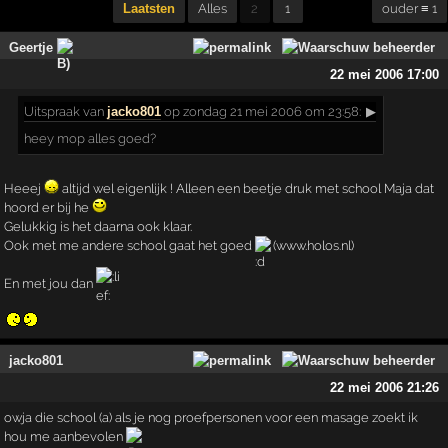
Laatsten
Alles
2
1
ouder ≡ 1
Geertje
22 mei 2006 17:00
Uitspraak
van
jacko801
op zondag 21 mei 2006 om 23:58:
▶
heey mop alles goed?
Heeej
altijd wel eigenlijk ! Alleen een beetje druk met school Maja dat
hoord er bij he
Gelukkig is het daarna ook klaar.
Ook met me andere school gaat het goed
(www.holos.nl)
En met jou dan
jacko801
22 mei 2006 21:26
owja die school (a) als je nog proefpersonen voor een masage zoekt ik
hou me aanbevolen