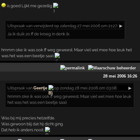
is goed Lijkt me gezellig
Uitspraak
van verwijderd op zaterdag 27 mei 2006 om 21:27:
▶
Ja ik duik zo ff de kroeg in denk ik.
hmmm oke ik was ook ff weg geweest. Maar viel wel mee hoe leuk het
was het was een beetje saaii
28 mei 2006 16:26
Uitspraak
van
Geertje
op zondag 28 mei 2006 om 03:08:
▶
hmmm oke ik was ook ff weg geweest. Maar viel wel mee hoe leuk
het was het was een beetje saaii
Was bij mij precies hetzelfde.
Was gewoon blij dat hij dicht ging.
Dat heb ik anders nooit.