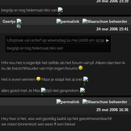
24 mei 2006 15:39
begrijp er nog helemaal niks van
Geertje
24 mei 2006 15:41
Uitspraak
van actief op woensdag 24 mei 2006 om 15:39:
▶
begrijp er nog helemaal niks van
Hihi nou het is eigenlijk het zelfde als het forum van pf. Alleen dan ben ik
nu de toezichthouder van mijn eigen forums
Het is even wennen
Maar je snapt het al snel
alles goed met Je Max
tijd niet gesproken...
25 mei 2006 16:36
Hey hoe is het, was wel gezellig laatst op het geestmerambacht!
we roken binnenkort wel weer ff een fakkel