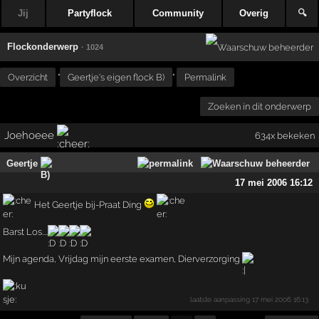
Jij
Partyflock
Community
Overig
🔍
Flockonderwerp
· 1024
Overzicht
"
Geertje's eigen flock B)
"
Permalink
Zoeken in dit onderwerp
Joehoeee
634x bekeken
Geertje
17 mei 2006 16:12
Het Geertje bij-Praat Ding
Barst Los....
Mijn agenda, Vrijdag mijn eerste examen, Dierverzorging
laatste aanpassing
17 mei 2006 16:13