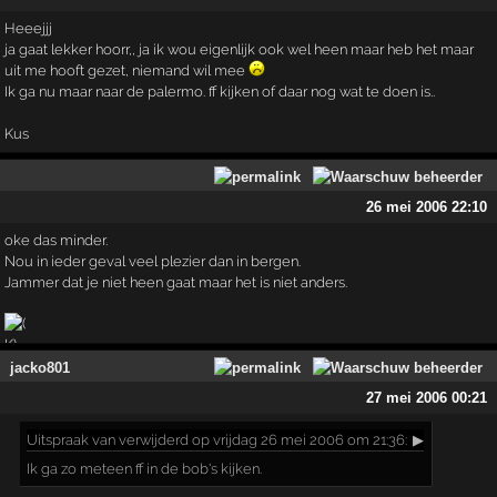
Heeejjj
ja gaat lekker hoorr,, ja ik wou eigenlijk ook wel heen maar heb het maar
uit me hooft gezet, niemand wil mee
Ik ga nu maar naar de palermo. ff kijken of daar nog wat te doen is..
Kus
26 mei 2006 22:10
oke das minder.
Nou in ieder geval veel plezier dan in bergen.
Jammer dat je niet heen gaat maar het is niet anders.
jacko801
27 mei 2006 00:21
Uitspraak
van verwijderd op vrijdag 26 mei 2006 om 21:36:
▶
Ik ga zo meteen ff in de bob's kijken.