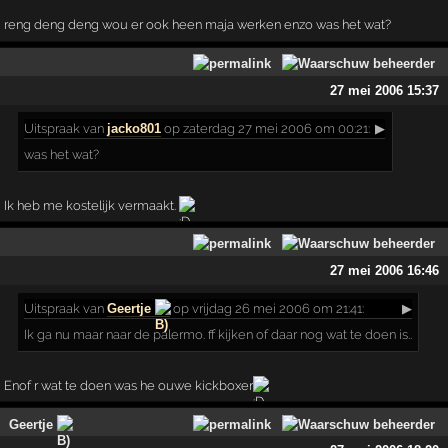
reng deng deng wou er ook heen maja werken enzo was het wat?
27 mei 2006 15:37
Uitspraak
van
jacko801
op zaterdag 27 mei 2006 om 00:21:
▶
was het wat?
Ik heb me kostelijk vermaakt.
27 mei 2006 16:46
Uitspraak
van
Geertje
op vrijdag 26 mei 2006 om 21:41:
▶
Ik ga nu maar naar de palermo. ff kijken of daar nog wat te doen is..
Enof r wat te doen was he ouwe kickboxer
Geertje