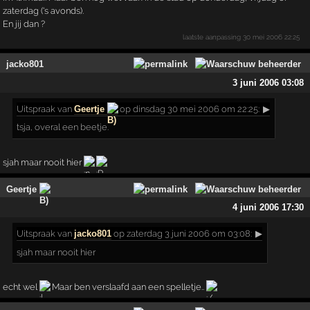
zaterdag ('s avonds).
En jij dan ?
laatste aanpassing
30 mei 2006 22:25
jacko801
3 juni 2006 03:08
Uitspraak
van
Geertje
op dinsdag 30 mei 2006 om 22:25:
▶
tsja, overal een beetje.
sjah maar nooit hier
Geertje
4 juni 2006 17:30
Uitspraak
van
jacko801
op zaterdag 3 juni 2006 om 03:08:
▶
sjah maar nooit hier
echt wel
Maar ben verslaafd aan een spelletje..