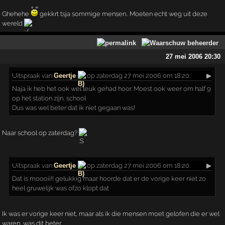
Ghehehe
gekkrt tsja sommige mensen.. Moeten echt weg uit deze
wereld
27 mei 2006 20:30
Uitspraak
van
Geertje
op zaterdag 27 mei 2006 om 18:20:
▶
Naja ik heb het ook wel leuk gehad hoor. Moest ook weer om half 9
op het station zijn, school
Dus was wel beter dat ik niet gegaan was!
Naar school op zaterdag?
Uitspraak
van
Geertje
op zaterdag 27 mei 2006 om 18:20:
▶
Dat is moooii!! gelukkig maar hoorde dat er de vorige keer niet zo
heel gruwelijk was ofzo klopt dat
Ik was er vorige keer niet, maar als ik die mensen moet gelofen die er wel
waren, was dit beter.