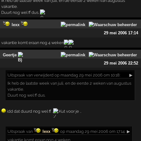
Ik heb de laatste week van juli, en de eerste 2 weken van augustus
vakantie.
Duurt nog wel ff dus.
lexx
29 mei 2006 17:14
vakantie komt eraan nog 4 weken
Geertje
29 mei 2006 22:52
Uitspraak
van verwijderd op maandag 29 mei 2006 om 10:18:
▶
Ik heb de laatste week van juli, en de eerste 2 weken van augustus
vakantie.
Duurt nog wel ff dus.
idd dat duurd nog wel ff ..
Kut voor je ..
Uitspraak
van
lexx
op maandag 29 mei 2006 om 17:14:
▶
vakantie komt eraan nog 4 weken