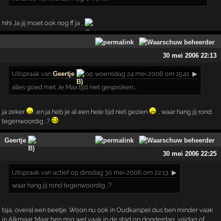
hihi Ja jij moet ook nog ff ja ..
30 mei 2006 22:13
Uitspraak
van
Geertje
op woensdag 24 mei 2006 om 15:41:
▶
alles goed met Je Max tijd niet gesproken...
ja zeker
...en ja heb je al een hele tijd niet gezien
.. waar hang jij rond
tegenwoordig ..?
Geertje
30 mei 2006 22:25
Uitspraak
van actief op dinsdag 30 mei 2006 om 22:13:
▶
waar hang jij rond tegenwoordig ..?
tsja, overal een beetje. Woon nu ook in Oudkarspel dus ben minder vaak
in Alkmaar. Maar ben nog wel vaak in de stad op donderdag, vrijdag of