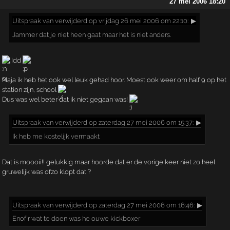
27 mei 2006 18:20
Uitspraak
van verwijderd op vrijdag 26 mei 2006 om 22:10:
▶
Jammer dat je niet heen gaat maar het is niet anders.
Idd
Naja ik heb het ook wel leuk gehad hoor. Moest ook weer om half 9 op het
station zijn, school
Dus was wel beter dat ik niet gegaan was!
Uitspraak
van verwijderd op zaterdag 27 mei 2006 om 15:37:
▶
Ik heb me kostelijk vermaakt
Dat is moooii!! gelukkig maar hoorde dat er de vorige keer niet zo heel
gruwelijk was ofzo klopt dat ?
Uitspraak
van verwijderd op zaterdag 27 mei 2006 om 16:46:
▶
Enof r wat te doen was he ouwe kickboxer