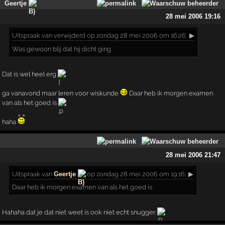
Geertje
28 mei 2006 19:16
Uitspraak
van verwijderd op zondag 28 mei 2006 om 16:26:
▶
Was gewoon blij dat hij dicht ging.
Dat is wel heel erg
ga vanavond maar leren voor wiskunde
Daar heb ik morgen examen
van als het goed is
haha
28 mei 2006 21:47
Uitspraak
van
Geertje
op zondag 28 mei 2006 om 19:16:
▶
Daar heb ik morgen examen van als het goed is
Hahaha dat je dat niet weet is ook niet echt snugger.