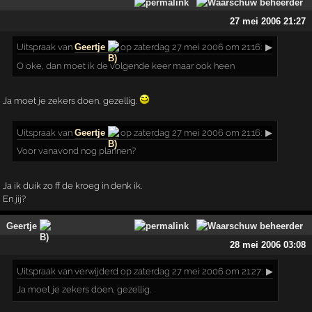
27 mei 2006 21:27
Uitspraak
van
Geertje
op zaterdag 27 mei 2006 om 21:16:
▶
O oke, dan moet ik de volgende keer maar ook heen
Ja moet je zekers doen, gezellig.
Uitspraak
van
Geertje
op zaterdag 27 mei 2006 om 21:16:
▶
Voor vanavond nog plannen?
Ja ik duik zo ff de kroeg in denk ik.
En jij?
Geertje
28 mei 2006 03:08
Uitspraak
van verwijderd op zaterdag 27 mei 2006 om 21:27:
▶
Ja moet je zekers doen, gezellig.