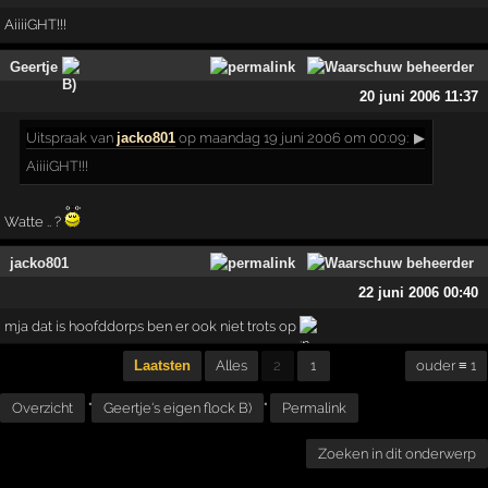
AiiiiGHT!!!
Geertje
20 juni 2006 11:37
Uitspraak
van
jacko801
op maandag 19 juni 2006 om 00:09:
▶
AiiiiGHT!!!
Watte .. ?
jacko801
22 juni 2006 00:40
mja dat is hoofddorps ben er ook niet trots op
Laatsten
Alles
2
1
ouder ≡ 1
Overzicht
"
Geertje's eigen flock B)
"
Permalink
Zoeken in dit onderwerp