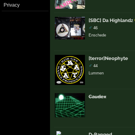
Privacy
[SBC] Da Highlandz
♂
46
Enschede
[terror]Neophyte
♂
44
Lummen
Caudex
D-Ranged