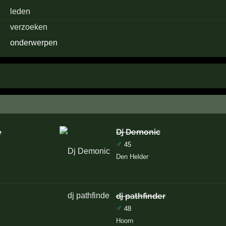
·
leden
·
verzoeken
·
onderwerpen
e
Dj Demonic
♂
45
Den Helder
dj pathfinder
♂
48
Hoorn