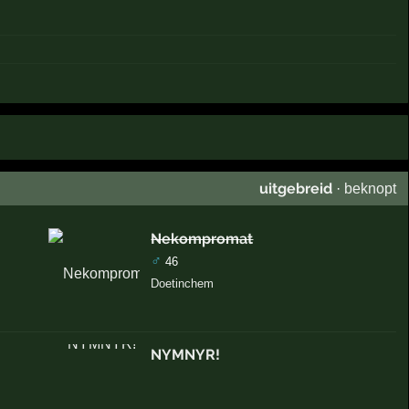
uitgebreid
·
beknopt
Nekompromat
♂
46
Doetinchem
NYMNYR!