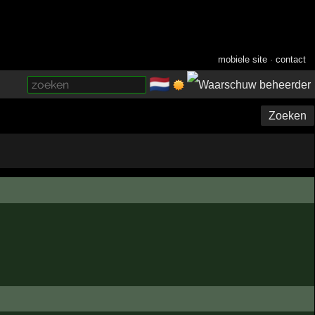
mobiele site
·
contact
🇳🇱
­
Zoeken