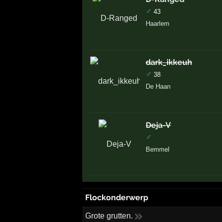
♂
43
Haarlem
dark_ikkeuh
♂
38
De Haan
Deja-V
♂
Bemmel
Flockonderwerp
Grote grutten.