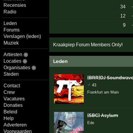
Recensies
34
Radio
12
Leden
9
Forums
Verslagen (leden)
Muziek
Kraakpiep Forum Members Only!
Artiesten
Leden
Locaties
Organisaties
Steden
[BRR]DJ Soundwav
♂
43
Contact
Crew
Frankfurt am Main
Vacatures
Donaties
Beleid
[SBC] Asylum
Help
Ede
Adverteren
Voorwaarden