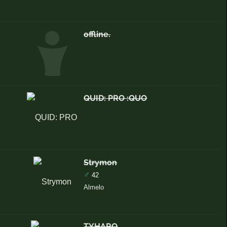
offline.
QUID: PRO :QUO
Strymon
♂
42
Almelo
TYHARO