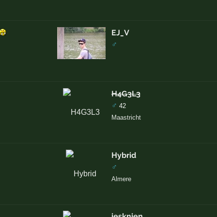
EJ_V
♂
H4G3L3
♂
42
Maastricht
Hybrid
♂
Almere
iesknien