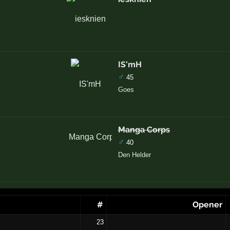
IS'mH
♂
45
Goes
Manga Corps
♂
40
Den Helder
#
Opener
23