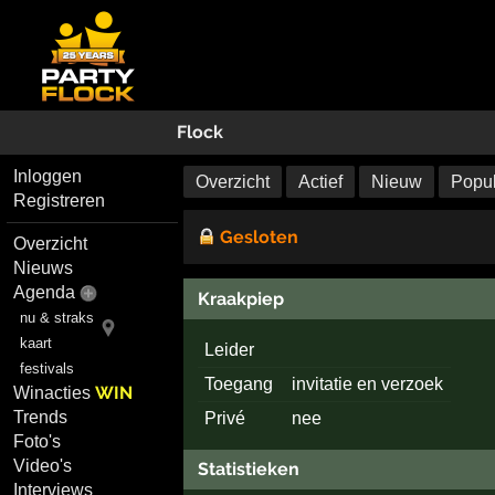
Flock
Inloggen
Overzicht
Actief
Nieuw
Popul
Registreren
Gesloten
Overzicht
Nieuws
Agenda
Kraakpiep
nu & straks
kaart
Leider
festivals
Toegang
invitatie en verzoek
WIN
Winacties
Trends
Privé
nee
Foto's
Video's
Statistieken
Interviews