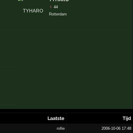
♀
44
Rotterdam
Laatste
Tijd
rollie
2006-10-06 17:48