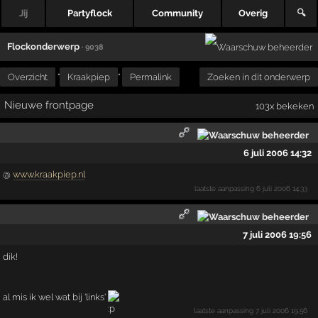
Jij
Partyflock
Community
Overig
🔍
Flockonderwerp
· 9038
Overzicht
"
Kraakpiep
"
Permalink
Zoeken in dit onderwerp
Nieuwe frontpage
103x bekeken
6 juli 2006 14:32
@
www.kraakpiep.nl
laatste aanpassing
6 juli 2006 14:33
7 juli 2006 19:56
dik!
al mis ik wel wat bij 'links'
laatste aanpassing
7 juli 2006 19:56