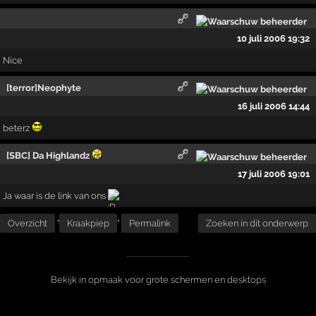
10 juli 2006 19:32
Nice
[terror]Neophyte
16 juli 2006 14:44
beterz
[SBC] Da Highlandz
17 juli 2006 19:01
Ja waar is de link van ons
Overzicht
"
Kraakpiep
"
Permalink
Zoeken in dit onderwerp
Bekijk in opmaak voor grote schermen en desktops