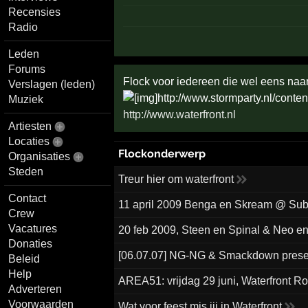
Recensies
Radio
Leden
Forums
Flock voor iedereen die wel eens naar 
Verslagen (leden)
Muziek
http://www.waterfront.nl
Artiesten
Locaties
Flockonderwerp
Organisaties
Steden
Treur hier om waterfront
Contact
11 april 2009 Benga en Skream @ Su
Crew
Vacatures
20 feb 2009, Steen en Spinal & Neo e
Donaties
[06.07.07] NG-NG & Smackdown present
Beleid
Help
AREA51: vrijdag 29 juni, Waterfront R
Adverteren
Voorwaarden
Wat voor feest mis jij in Waterfront