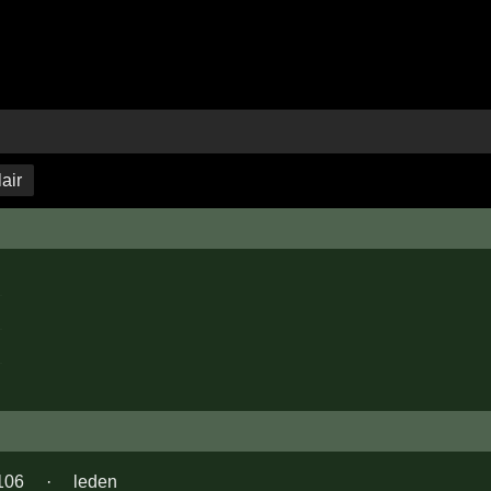
air
106
·
leden