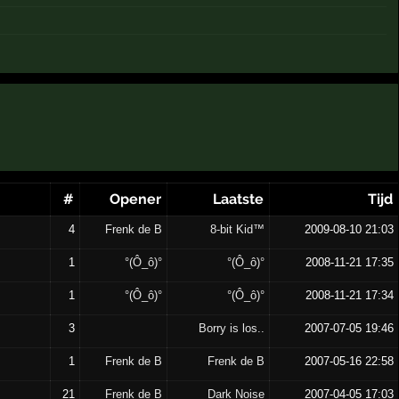
#
Opener
Laatste
Tijd
4
Frenk de B
8-bit Kid™
2009-08-10 21:03
1
°(Ô_ô)°
°(Ô_ô)°
2008-11-21 17:35
1
°(Ô_ô)°
°(Ô_ô)°
2008-11-21 17:34
3
Borry is los..
2007-07-05 19:46
1
Frenk de B
Frenk de B
2007-05-16 22:58
21
Frenk de B
Dark Noise
2007-04-05 17:03