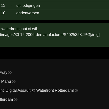
13
·
uitnodigingen
10
·
onderwerpen
waterfront gaat of wil.
bway
n Manu
: Digital Assault @ Waterfront Rotterdam!
otterdam