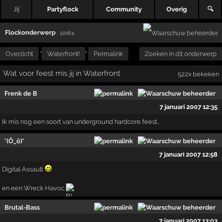
Jij
Partyflock
Community
Overig
🔍
Flockonderwerp
· 32164
Overzicht
"
Waterfront!
"
Permalink
Zoeken in dit onderwerp
Wat voor feest mis jij in Waterfront
522x bekeken
Frenk de B
7 januari 2007 12:35
Ik mis nog een soort van underground hardcore feest..
°(Ô_ô)°
7 januari 2007 12:58
Digital Assault
en een Wreck Havoc
Brutal-Bass
7 januari 2007 13:03