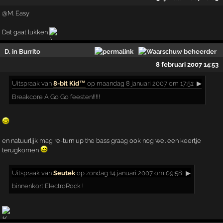
@M. Easy
Dat gaat lukken
D. in Burrito
8 februari 2007 14:53
Uitspraak
van
8-bit Kid™
op maandag 8 januari 2007 om 17:51:
▶
Breakcore A Go Go feesten!!!!!
en natuurlijk mag re-turn up the bass graag ook nog wel een keertje
terugkomen
Uitspraak
van
Seutek
op zondag 14 januari 2007 om 09:58:
▶
binnenkort ElectroRock !