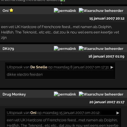
Oni
15 januari 2007 20:12
een vet UK Hardcore of Frenchcore feest... met namen als Dolphin,
Hellfish, The Teknoist... etc etc... dat zou ik nou wel eens een keertje vet
zijn
DK079
16 januari 2007 01:09
Uitspraak
van
De Snelle
op maandag 8 januari 2007 om 17:31:
▶
dikke electro feesten
Drug Monkey
20 januari 2007 21:17
Uitspraak
van
Oni
op maandag 15 januari 2007 om 20:12:
▶
een vet UK Hardcore of Frenchcore feest... met namen als Dolphin,
Hellfish, The Teknoist... etc etc... dat zou ik nou wel eens een keertje