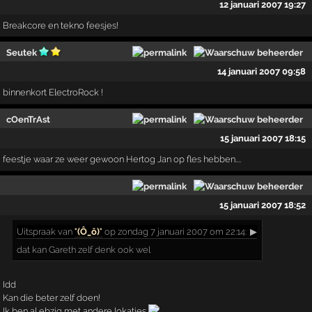
12 januari 2007 19:27
Breakcore en tekno feesjes!
Seutek
14 januari 2007 09:58
binnenkort ElectroRock !
cOenTrAst
15 januari 2007 18:15
feestje waar ze weer gewoon Hertog Jan op fles hebben....
15 januari 2007 18:52
Uitspraak
van
°(Ô_ô)°
op zondag 7 januari 2007 om 22:14:
▶
dat kan Gareth zelf denk ook wel
Idd
Kan die beter zelf doen!
Ik ben al ebzig met andere lokaties