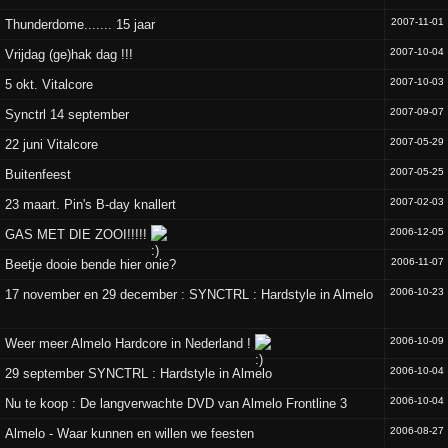
2007-11-01
Thunderdome....... 15 jaar
2007-10-04
Vrijdag (ge)hak dag !!!
2007-10-03
5 okt. Vitalcore
2007-09-07
Synctrl 14 september
2007-05-29
22 juni Vitalcore
2007-05-25
Buitenfeest
2007-02-03
23 maart. Pin's B-day knallert
2006-12-05
GAS MET DIE ZOOI!!!!!
2006-11-07
Beetje dooie bende hier onie?
2006-10-23
17 november en 29 december : SYNCTRL : Hardstyle in Almelo
2006-10-09
Weer meer Almelo Hardcore in Nederland !
2006-10-04
29 september SYNCTRL : Hardstyle in Almelo
2006-10-04
Nu te koop : De langverwachte DVD van Almelo Frontline 3
2006-08-27
Almelo - Waar kunnen en willen we feesten