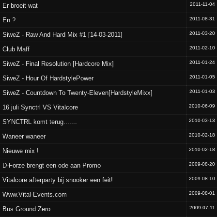
2011-11-04
Er broeit wat
2011-08-31
En ?
2011-03-20
SiweZ - Raw And Hard Mix #1 [14-03-2011]
2011-02-10
Club Maff
2011-01-24
SiweZ - Final Resolution [Hardcore Mix]
2011-01-05
SiweZ - Hour Of HardstylePower
2011-01-03
SiweZ - Countdown To Twenty-Eleven[HardstyleMixx]
2010-06-09
16 juli Synctrl VS Vitalcore
2010-03-13
SYNCTRL komt terug.......
2010-02-18
Waneer waneer
2010-02-18
Nieuwe mix !
2009-08-20
D-Forze brengt een ode aan Promo
2009-08-10
Vitalcore afterparty bij snooker een feit!
2009-08-01
Www.Vital-Events.com
2009-07-11
Bus Ground Zero