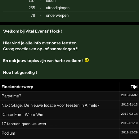
187
·
leden
255
·
uitnodigingen
78
·
onderwerpen
Welkom bij Vital Events' Flock !
Hier vind je alle info over onze feesten.
Graag reacties en op- of aanmeringen !!
En ook jouw topics zijn van harte welkom !
Hou het gezellig !
Flockonderwerp
Tijd
2013-04-07
Partytime?
2012-11-13
Naxt Stage. De nieuwe locatie voor feesten in Almelo?
2012-02-14
Dance Fair - Wie o Wie
2012-01-19
17 februari gaan we weer.........
2011-12-29
Podium