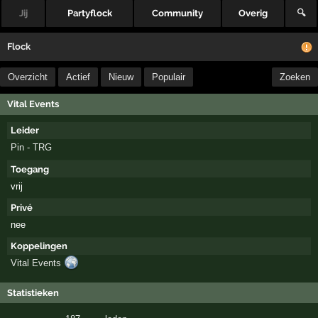
Jij
Partyflock
Community
Overig
🔍
Flock
Overzicht
Actief
Nieuw
Populair
Zoeken
Vital Events
Leider
Pin - TRG
Toegang
vrij
Privé
nee
Koppelingen
Vital Events
Statistieken