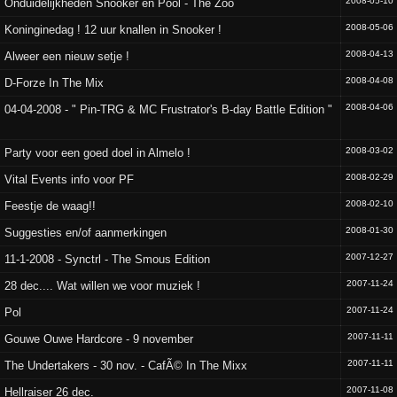
2008-05-10
Onduidelijkheden Snooker en Pool - The Zoo
2008-05-06
Koninginedag ! 12 uur knallen in Snooker !
2008-04-13
Alweer een nieuw setje !
2008-04-08
D-Forze In The Mix
2008-04-06
04-04-2008 - " Pin-TRG & MC Frustrator's B-day Battle Edition "
2008-03-02
Party voor een goed doel in Almelo !
2008-02-29
Vital Events info voor PF
2008-02-10
Feestje de waag!!
2008-01-30
Suggesties en/of aanmerkingen
2007-12-27
11-1-2008 - Synctrl - The Smous Edition
2007-11-24
28 dec.... Wat willen we voor muziek !
2007-11-24
Pol
2007-11-11
Gouwe Ouwe Hardcore - 9 november
2007-11-11
The Undertakers - 30 nov. - CafÃ© In The Mixx
2007-11-08
Hellraiser 26 dec.