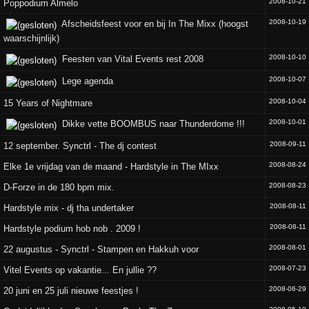
2008-10-21
Poppodium Almelo
2008-10-19
Afscheidsfeest voor en bij In The Mixx (hoogst
waarschijnlijk)
2008-10-10
Feesten van Vital Events rest 2008
2008-10-07
Lege agenda
2008-10-04
15 Years of Nightmare
2008-10-01
Dikke vette BOOMBUS naar Thunderdome !!!
2008-09-11
12 september. Synctrl - The dj contest
2008-08-24
Elke 1e vrijdag van de maand - Hardstyle in The MIxx
2008-08-23
D-Forze in de 180 bpm mix.
2008-08-11
Hardstyle mix - dj tha undertaker
2008-08-11
Hardstyle podium hob nob . 2009 !
2008-08-01
22 augustus - Synctrl - Stampen en Hakkuh voor
2008-07-23
Vitel Events op vakantie... En jullie ??
2008-06-29
20 juni en 25 juli nieuwe feestjes !