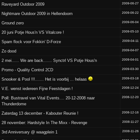
2009-06-27
Raveyard Outdoor 2009
2009-06-22
Nightmare Outdoor 2009 in Hellendoorn
2009-06-04
Ground zero
2009-05-10
20 juni Potje Hous'n VS Vitalcore !
2009-04-11
Spam flock voor Fokkin' D-Forze
2009-04-07
Zo dood
2009-04-01
2 mei...... We are back....... Synctrl VS Potje Hous'n
2009-03-30
Promo - Quality Control 2CD
2009-03-18
Snooker & Pool !!!....... Het is voorbij ... helaas
2008-12-24
V.E. wenst iedereen Fijne Feestdagen !
2008-12-20
Poll:
Bustravel van Vital Events.... 20-12-2008 naar
Thunderdome
2008-12-16
Zaterdag 13 december - Kabouter Reunie !
2008-11-27
28 november: Hardstyle In The Mixx - Revenge
2008-11-26
3rd Anniversary @ waagplein 1