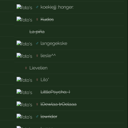
♂
koekiejjj :honger:
♀
Kudos
La piña
♂
langegekske
♀
liesle^^
♀
Lievelien
♀
Lilo*
LittlePsycho;-)
♀
lOewlaa trOelaaa
♂
lowrider