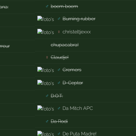
♂
boem boem
ana:
♂
Burning rubber
♀
christeltjexxx
chupacabra!
rreur
♀
Claudje!
♂
Cremers
♂
D-Ceptor
♂
D.O.T.
♂
Da Mitch APC
♂
Da Rodi
♂
De Puta Madre!