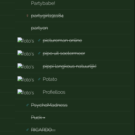
Partybabe!
♀
partygirl191184
partyon
♂
pictureman online
♂
pipo uit soetermeer
pippi langkous natuurlijk!
♂
Potato
Profielloos
♂
PsychoMadness
Puck ×
♂
RICARDO....