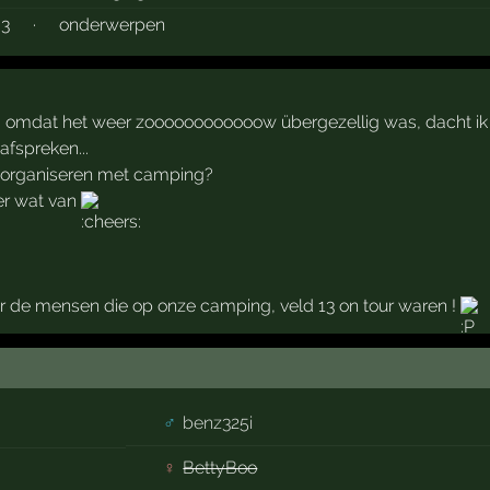
3
·
onderwerpen
 ja omdat het weer zoooooooooooow übergezellig was, dacht i
afspreken...
e organiseren met camping?
 er wat van
or de mensen die op onze camping, veld 13 on tour waren !
♂
benz325i
♀
BettyBoo