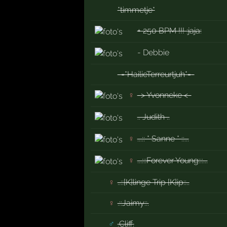
*timmetje*
+ 250 BPM !!! :jaja:
- Debbie
-=*HailieTerreurtjuh*=-
♀
-> Yvonneke <-
.. Judith ..
♀
...:: * Sanne * ::...
♀
...:::Forever Young:::...
♀
..::[K]linge Trip [K]ip::..
♀
.::Jaimy::.
♂
.Cliff.