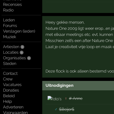
Recensies
Radio
Leden
Heey gekke mensen,
Forums
Nature One 2009 ligt weer erop...en
Verslagen (leden)
met elkaar meetings etc. evt. kunnen 
Muziek
Misschien zelfs een after Nature On
Artiesten
Laat je creativiteit vrije loop en maak
Locaties
Organisaties
Steden
Deze flock is ook alleen bestemd vo
Contact
Crew
Vacatures
Uitnodigingen
Donaties
Beleid
♀
# Anne
Help
Adverteren
♂
$Beijer$
Voorwaarden