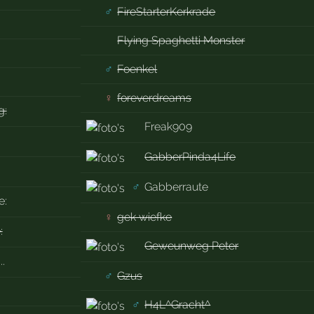
♂
FireStarterKerkrade
Flying Spaghetti Monster
♂
Foenkel
♀
foreverdreams
g:
Freak909
GabberPinda4Life
♂
Gabberraute
e:
♀
gek wiefke
:
Geweunweg Peter
..
♂
Gzus
♂
H4L^Gracht^