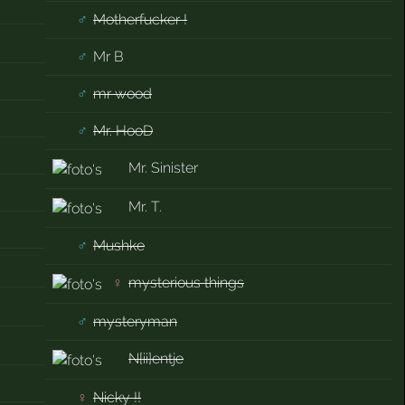
♂
Motherfucker !
♂
Mr B
♂
mr wood
♂
Mr. HooD
Mr. Sinister
Mr. T.
♂
Mushke
♀
mysterious things
♂
mysteryman
N[ii]entje
♀
Nicky !!