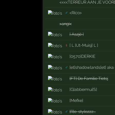
<<<<TERREUR AAN JE VOOR
♂
<Rico>
>angi<
[ Aszjé ]
♀
[ L ]Ut-Muisj[ L ]
[0570]DERKIE
♂
[et]shadowlands[et] aka 
[FT] De Familie Tietsj
[G]abbermui[S]
[Mefke]
♂
[R]e-stylezzz...