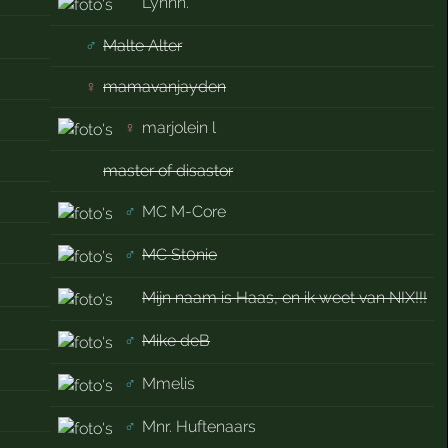
Lynnn.
♂
Malte Alter
♀
mamavanjayden
♀
marjolein l
master of disastor
♂
MC M-Core
♂
MC St0nie
Mijn naam is Haas, en ik weet van NIX!!!
♂
Mike deB
♂
Mmelis
♂
Mnr. Huftenaars