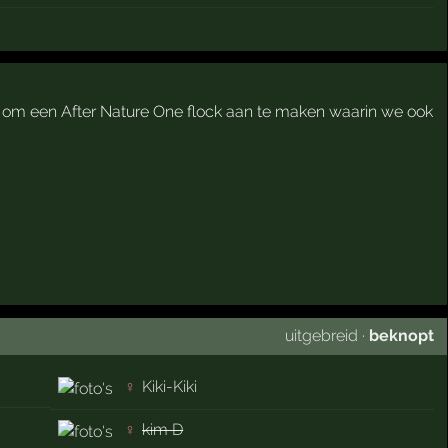
k om een After Nature One flock aan te maken waarin we ook
uitgebreid
·
beknopt
♀
Kiki-Kiki
♀
kim D