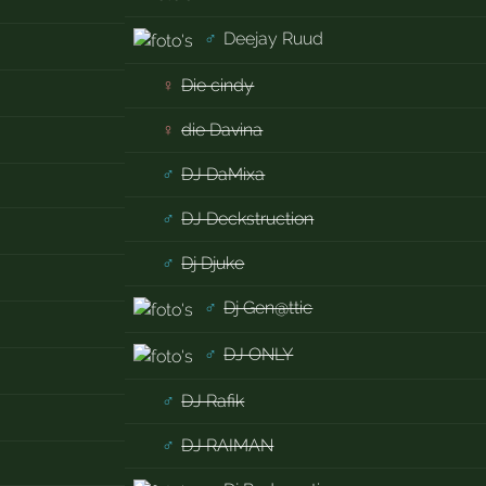
♂
Deejay Ruud
♀
Die cindy
♀
die Davina
♂
DJ DaMixa
♂
DJ Deckstruction
♂
Dj Djuke
♂
Dj Gen@ttic
♂
DJ ONLY
♂
DJ Rafik
♂
DJ RAIMAN