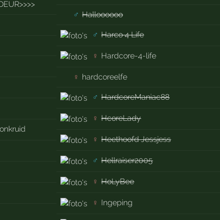
DEUR>>>>
♂
Halloooooo
♂
Harco 4 Life
♀
Hardcore-4-life
♀
hardcoreelfe
♂
HardcoreManiac88
♀
HcoreLady
onkruid
♀
Heethoofd Jessjess
♂
Hellraiser2005
♀
HoLyBee
♀
Ingeping