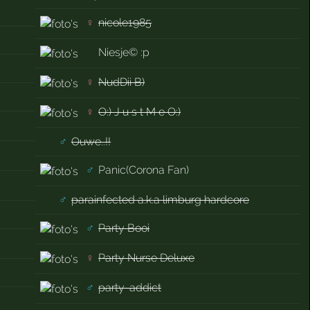
♀
nicole1985
Niesje© :p
♀
NudDii B)
♀
O:) J u s t M e O:)
♂
Ouwe..!!
♂
Panic(Corona Fan)
♂
parainfected a.k.a limburg hardcore
♂
Party Booi
♀
Party Nurse Deluxe
♂
party-addict