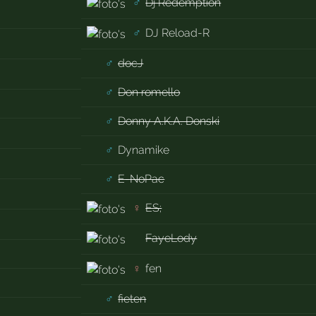
♂
Dj Redemption
♂
DJ Reload-R
♂
docJ
♂
Don romello
♂
Donny A.K.A. Donski
♂
Dynamike
♂
E-NoPac
♀
ES;
FayeLody
♀
fen
♂
fieten