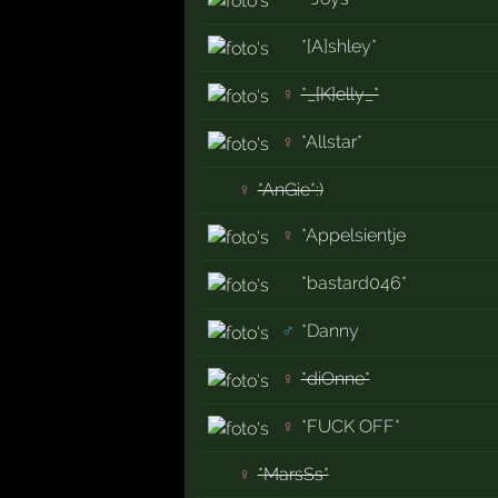
*[A]shley*
♀
*_[K]elly_*
♀
*Allstar*
♀
*AnGie*:)
♀
*Appelsientje
*bastard046*
♂
*Danny
♀
*diOnne*
♀
*FUCK OFF*
♀
*MarsSs*