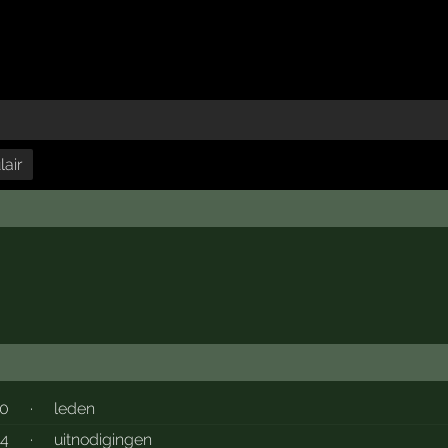
air
0
·
leden
34
·
uitnodigingen