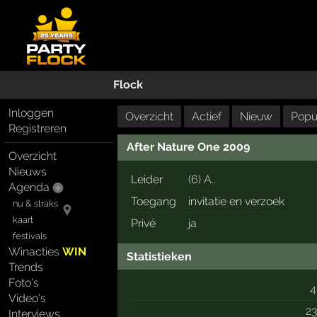
Flock
Inloggen
Overzicht
Actief
Nieuw
Popul
Registreren
After Nature One 2009
Overzicht
Nieuws
Leider
(6) A..
Agenda
Toegang
invitatie en verzoek
nu & straks
kaart
Privé
ja
festivals
Winacties
WIN
Statistieken
Trends
Foto's
4
Video's
2
Interviews