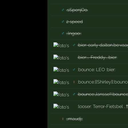
♂
.sSpenjOo.
♂
2 speed
♂
::Ingoo::
♂
:bier: early dalton.be:vaa
:bier:... Freddy...:bier:
♂
:bounce: LEO :bier:
♀
:bounce:][Shirley][:bounc
♂
:bounce:Jansse!!:bounce
:looser: Terror-Fietsbel ..†
♀
;;maudj;;