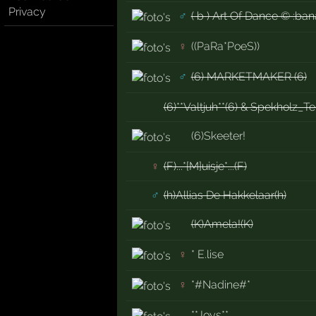
Privacy
♂
( b ) Art Of Dance © :ban
♀
((PaRa*PoeS))
♂
(6) MARKETMAKER (6)
(6)**Valtjuh**(6) & Spekholz_Te
(6)Skeeter!
♀
(F)...*[M]uisje*...(F)
♂
(h)Allias De Hakkelaar(h)
(K)Amela!(K)
♀
* E.lise
♀
*#Nadine#*
**Joys**