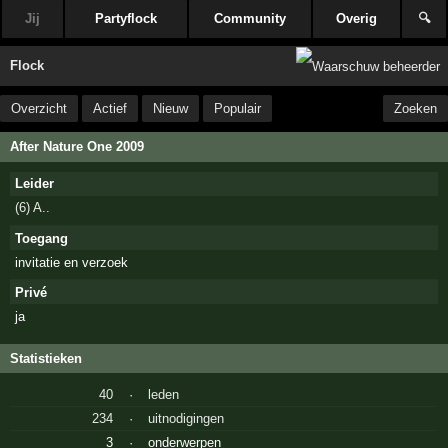
Jij
Partyflock
Community
Overig
🔍
Flock
Overzicht
Actief
Nieuw
Populair
Zoeken
After Nature One 2009
Leider
(6) A..
Toegang
invitatie en verzoek
Privé
ja
Statistieken
40
·
leden
234
·
uitnodigingen
3
·
onderwerpen