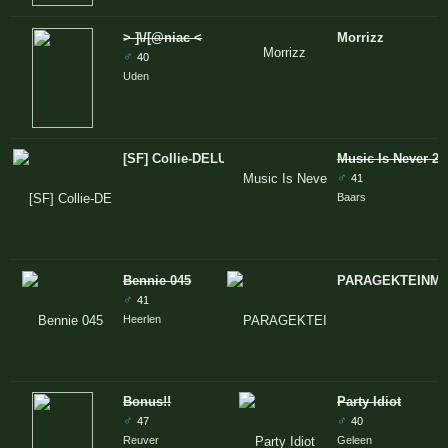
> ]\/[@niac <
Morrizz
♂
40
Uden
[SF] Collie-DELUXE® strikes back!
Music Is Never 2 
♂
41
Baars
Bennie 045
PARAGEKTEINMU
♂
41
Heerlen
Bonus!!
Party Idiot
♂
♂
47
40
Reuver
Geleen