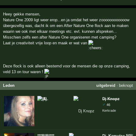
Heey gekke mensen,
Nature One 2009 ligt weer erop...en ja omdat het weer zoooooooooooow
übergezellig was, dacht ik om een After Nature One flock aan te maken
waarin we ook met elkaar meetings etc. evt. kunnen afspreken...
Misschien zelfs een after Nature One organiseren met camping?
Laat je creativiteit vrije loop en maak er wat van
Deze flock is ook alleen bestemd voor de mensen die op onze camping,
veld 13 on tour waren !
Leden
uitgebreid
·
beknopt
A..
Dj Knopz
♂
46
Kerkrade
***B!B!***
Dj_Kamutze 50% 