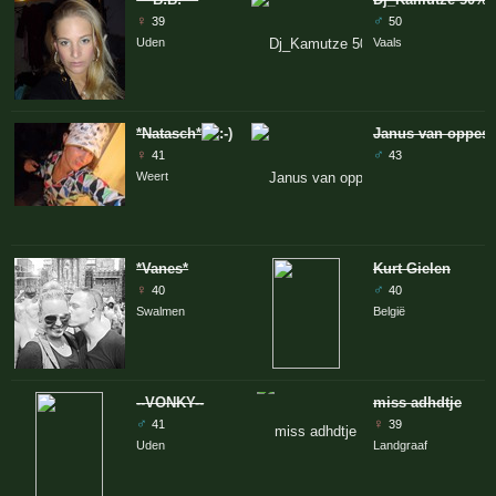
♀
♂
39
50
Uden
Vaals
*Natasch*
Janus van oppest
♀
♂
41
43
Weert
*Vanes*
Kurt Gielen
♀
♂
40
40
Swalmen
België
--VONKY--
miss adhdtje
♂
♀
41
39
Uden
Landgraaf