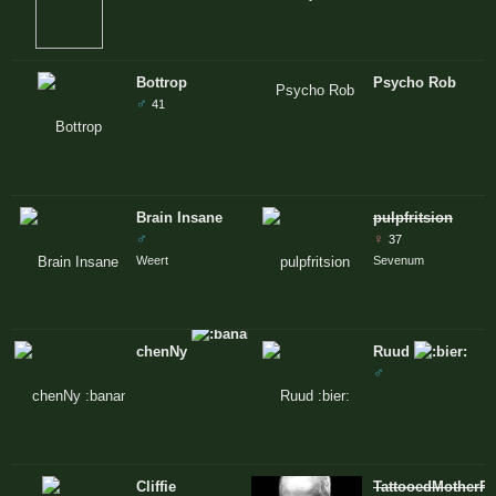
Bottrop
Psycho Rob
♂
41
Brain Insane
pulpfritsion
♂
♀
37
Weert
Sevenum
chenNy
Ruud
♂
Cliffie
TattooedMotherFu