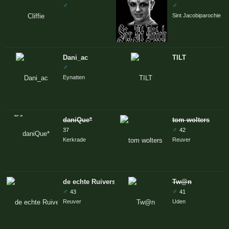
♂
♂
Sint Jacobiparochie
Dani_ac
TILT
♂
Eynatten
daniQue*
tom wolters
♂
37
42
Kerkrade
Reuver
de echte Ruiverse
Tw@n
♂
♂
43
41
Reuver
Uden