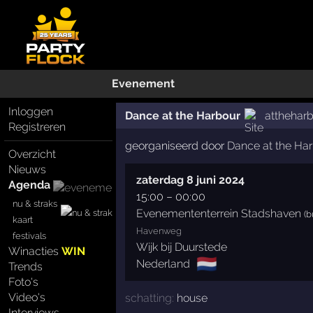
Evenement
Inloggen
Dance at the Harbour
atthehar
Registreren
georganiseerd door
Dance at the Ha
Overzicht
Nieuws
zaterdag 8 juni 2024
Agenda
15:00
–
00:00
nu & straks
Evenemententerrein Stadshaven
(b
kaart
Havenweg
festivals
Wijk bij Duurstede
Winacties
WIN
🇳🇱
Nederland
Trends
Foto's
Video's
schatting:
house
Interviews