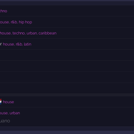
chno
ouse, r&b, hip hop
house, techno, urban, caribbean
r
house, r&b, latin

house
ouse, urban
uano