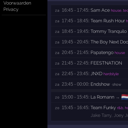
Voorwaarden
Privacy
Sam Ace
16:45 - 17:45:
za 
house, te
Team Rush Hour
17:45 - 18:45:
za 
h
Tommy Tranquilo
18:45 - 19:45:
za 
The Boy Next Doo
19:45 - 20:45:
za 
Papatengo
20:45 - 21:45:
za 
house
FEESTNATION
21:45 - 22:45:
za 
JNXD
22:45 - 23:45:
za 
hardstyle
Endshow
23:45 - 00:00:
za 
· show
🇳
La Romann
→
15:00 - 15:45:
zo 
Team Funky
15:45 - 16:45:
zo 
r&b, h
Jake Tarry
,
Joey J