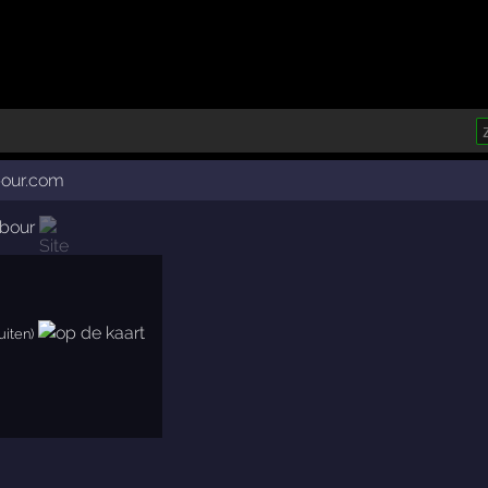
bour.com
rbour
uiten)