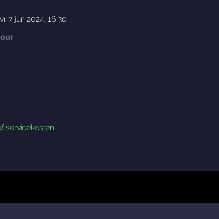
vr 7 jun 2024, 16:30
bour
ef servicekosten
.