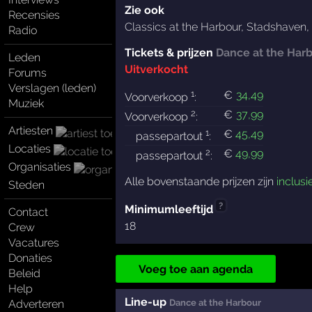
Zie ook
Recensies
Classics at the Harbour
,
Stadshaven
,
Radio
Tickets & prijzen
Dance at the Har
Leden
Uitverkocht
Forums
Verslagen (leden)
1
€
34
,49
Voorverkoop
:
Muziek
2
€
37
,99
Voorverkoop
:
Artiesten
1
€
45
,49
passepartout
:
Locaties
2
€
49
,99
passepartout
:
Organisaties
Alle bovenstaande prijzen zijn
inclusi
Steden
?
Minimumleeftijd
Contact
18
Crew
Vacatures
Donaties
Voeg toe aan agenda
Beleid
Help
Line-up
Dance at the Harbour
Adverteren