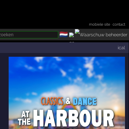
mobiele site
·
contact
🇳🇱
­
ical