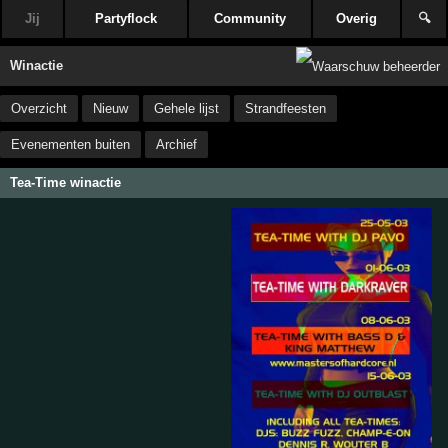
Jij
Partyflock
Community
Overig
🔍
Winactie
Overzicht
Nieuw
Gehele lijst
Strandfeesten
Evenementen buiten
Archief
Tea-Time winactie