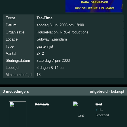
Feest
Tea-Time
Datum
zondag 8 juni 2003
om 18:00
Organisatie
HouseNation
,
NRG-Productions
Locatie
Subway
,
Zaandam
Type
gastenlijst
Aantal
2× 2
Sluitingsdatum
zaterdag 7 juni 2003
Looptijd
3 dagen & 14 uur
Minimumleeftijd
18
3 mededingers
uitgebreid
·
beknopt
Kamaya
tent
♂
41
Breezand