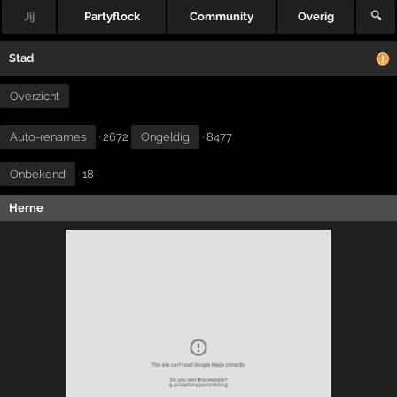
Jij
Partyflock
Community
Overig
🔍
Stad
Overzicht
Auto-renames
· 2672
Ongeldig
· 8477
Onbekend
· 18
Herne