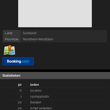
Land
Duitsland
Provincie
Nordrhein-Westfalen
Statistieken
50
·
leden
6
·
locaties
1
·
opstapplaats
20
·
feesten
20
·
in het verleden