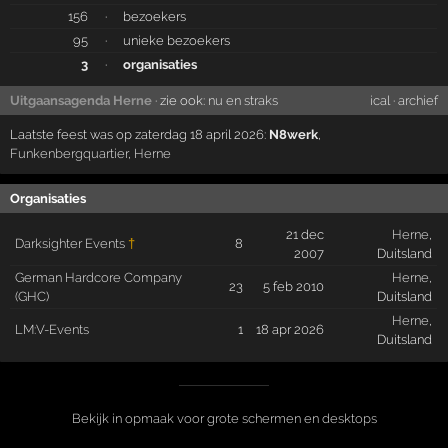
156
·
bezoekers
95
·
unieke bezoekers
3
·
organisaties
Uitgaansagenda Herne
· zie ook:
nu en straks
ical
·
archief
Laatste feest was op zaterdag 18 april 2026:
N8werk
,
Funkenbergquartier
,
Herne
Organisaties
21 dec
Herne
,
Darksighter Events
†
8
2007
Duitsland
German Hardcore Company
Herne
,
23
5 feb 2010
(GHC)
Duitsland
Herne
,
LM:V-Events
1
18 apr 2026
Duitsland
Bekijk in opmaak voor grote schermen en desktops