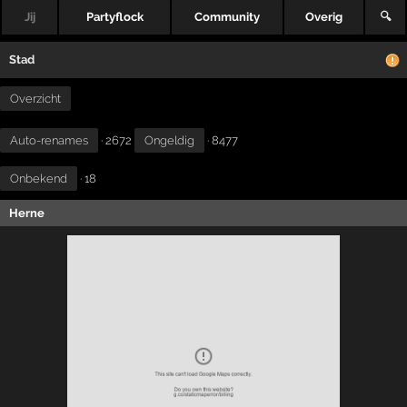
Jij
Partyflock
Community
Overig
🔍
Stad
Overzicht
Auto-renames
· 2672
Ongeldig
· 8477
Onbekend
· 18
Herne