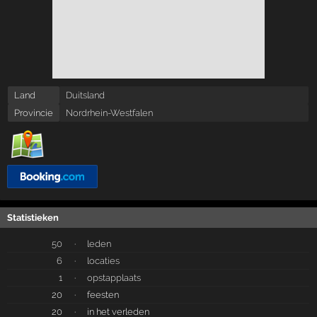
Land
Duitsland
Provincie
Nordrhein-Westfalen
Statistieken
50
·
leden
6
·
locaties
1
·
opstapplaats
20
·
feesten
20
·
in het verleden