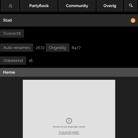
Jij
Partyflock
Community
Overig
🔍
Stad
Overzicht
Auto-renames
· 2672
Ongeldig
· 8477
Onbekend
· 18
Herne