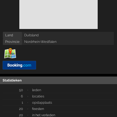
Land
Duitsland
Provincie
Nordrhein-Westfalen
Statistieken
50
·
leden
6
·
locaties
1
·
opstapplaats
20
·
feesten
20
·
in het verleden