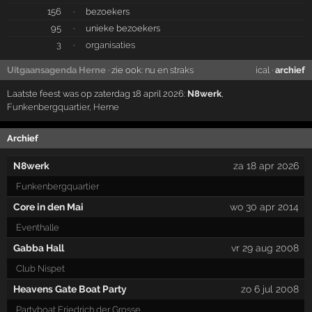
156
·
bezoekers
95
·
unieke bezoekers
3
·
organisaties
Uitgaansagenda Herne
· zie ook:
nu en straks
ical
·
archief
Laatste feest was op zaterdag 18 april 2026:
N8werk
,
Funkenbergquartier
,
Herne
Archief
N8werk
za 18 apr 2026
Funkenbergquartier
Core in den Mai
wo 30 apr 2014
Eventhalle
Gabba Hall
vr 29 aug 2008
Club Nispet
Heavens Gate Boat Party
zo 6 jul 2008
Partyboat Friedrich der Grosse