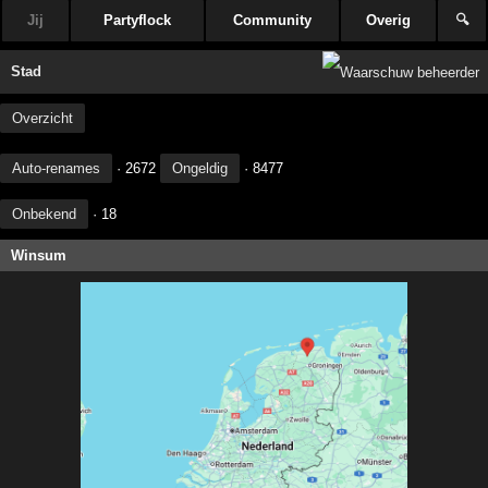
Jij
Partyflock
Community
Overig
🔍
Stad
Overzicht
Auto-renames
· 2672
Ongeldig
· 8477
Onbekend
· 18
Winsum