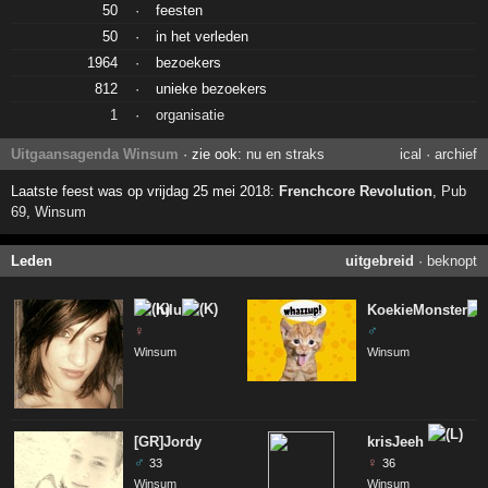
50
·
feesten
50
·
in het verleden
1964
·
bezoekers
812
·
unieke bezoekers
1
·
organisatie
Uitgaansagenda Winsum
· zie ook:
nu en straks
ical
·
archief
Laatste feest was op vrijdag 25 mei 2018:
Frenchcore Revolution
,
Pub
69
,
Winsum
Leden
uitgebreid
·
beknopt
lulu
KoekieMonster
♀
♂
Winsum
Winsum
[GR]Jordy
krisJeeh
♂
♀
33
36
Winsum
Winsum