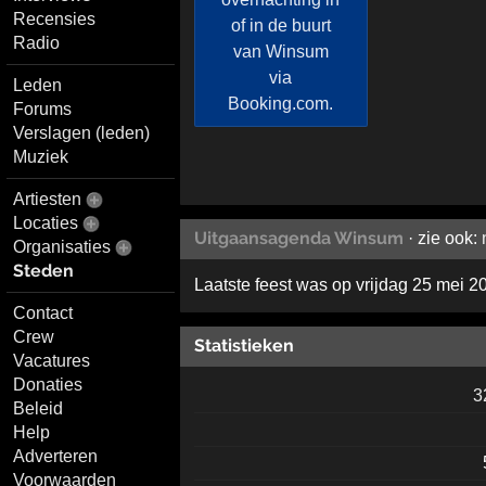
Recensies
Radio
Leden
Forums
Verslagen (leden)
Muziek
Artiesten
Locaties
Uitgaansagenda Winsum
· zie ook:
Organisaties
Steden
Laatste feest was op vrijdag 25 mei 2
Contact
Crew
Statistieken
Vacatures
Donaties
3
Beleid
Help
Adverteren
Voorwaarden