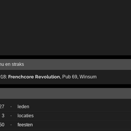
nu en straks
Frenchcore Revolution
018:
,
Pub 69
,
Winsum
27
·
leden
3
·
locaties
50
·
feesten