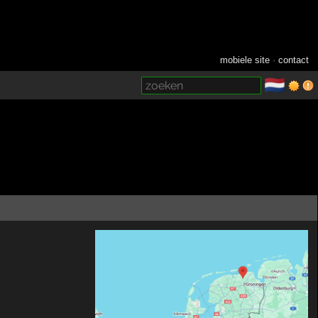
mobiele site
·
contact
🇳🇱
­