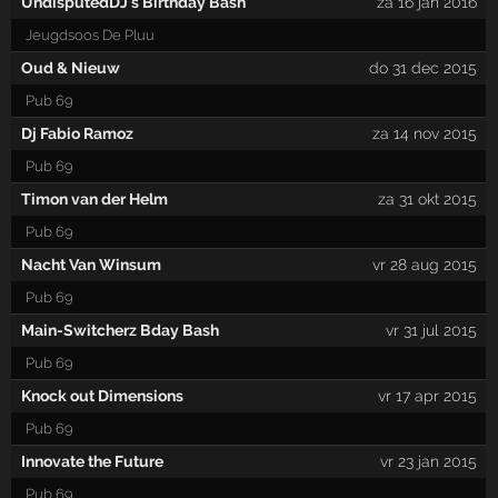
UndisputedDJ's Birthday Bash
za 16 jan 2016
Jeugdsoos De Pluu
Oud & Nieuw
do 31 dec 2015
Pub 69
Dj Fabio Ramoz
za 14 nov 2015
Pub 69
Timon van der Helm
za 31 okt 2015
Pub 69
Nacht Van Winsum
vr 28 aug 2015
Pub 69
Main-Switcherz Bday Bash
vr 31 jul 2015
Pub 69
Knock out Dimensions
vr 17 apr 2015
Pub 69
Innovate the Future
vr 23 jan 2015
Pub 69