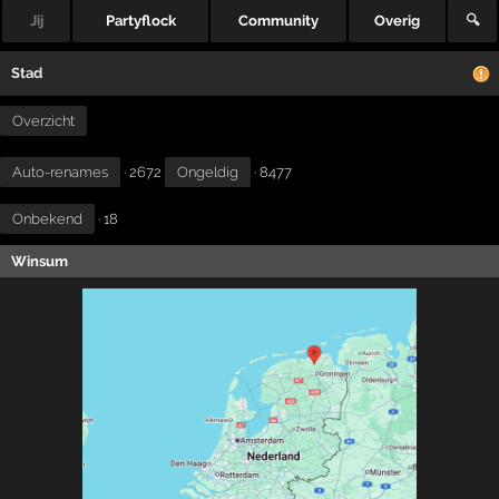
Jij
Partyflock
Community
Overig
🔍
Stad
Overzicht
Auto-renames
· 2672
Ongeldig
· 8477
Onbekend
· 18
Winsum