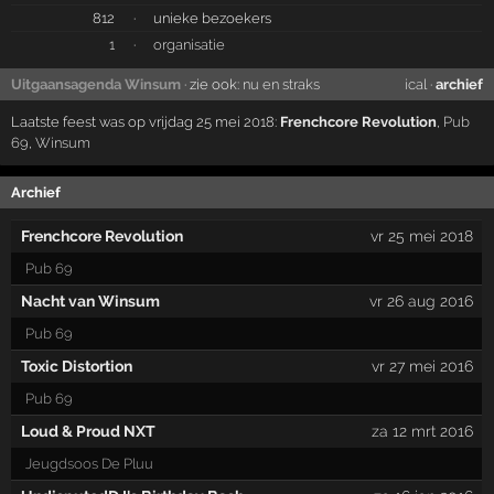
812
·
unieke bezoekers
1
·
organisatie
Uitgaansagenda Winsum
· zie ook:
nu en straks
ical
·
archief
Laatste feest was op vrijdag 25 mei 2018:
Frenchcore Revolution
,
Pub
69
,
Winsum
Archief
Frenchcore Revolution
vr 25 mei 2018
Pub 69
Nacht van Winsum
vr 26 aug 2016
Pub 69
Toxic Distortion
vr 27 mei 2016
Pub 69
Loud & Proud NXT
za 12 mrt 2016
Jeugdsoos De Pluu