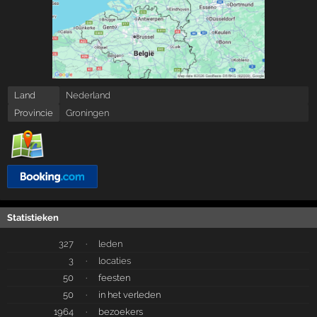
Land
Nederland
Provincie
Groningen
Statistieken
327
·
leden
3
·
locaties
50
·
feesten
50
·
in het verleden
1964
·
bezoekers