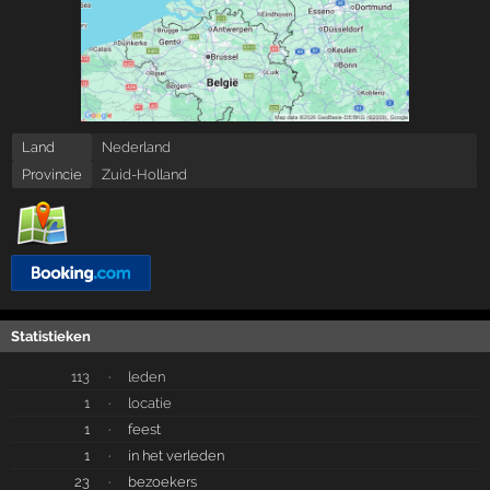
Land
Nederland
Provincie
Zuid-Holland
Statistieken
113
·
leden
1
·
locatie
1
·
feest
1
·
in het verleden
23
·
bezoekers