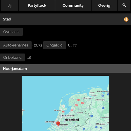
Jij
Partyflock
Community
Overig
🔍
Stad
Overzicht
Auto-renames
· 2672
Ongeldig
· 8477
Onbekend
· 18
Heerjansdam