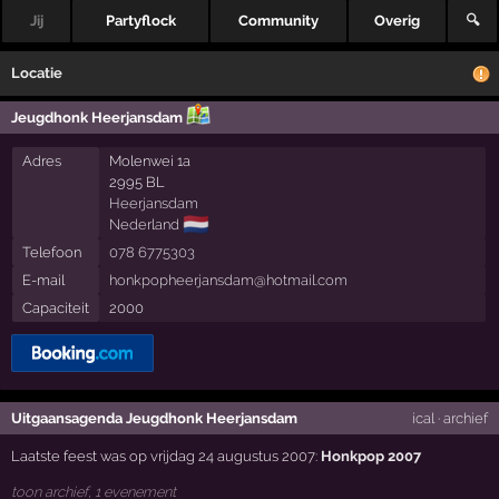
Jij
Partyflock
Community
Overig
🔍
Locatie
Jeugdhonk Heerjansdam
Adres
Molenwei 1a
2995 BL
Heerjansdam
🇳🇱
Nederland
Telefoon
078 6775303
E-mail
honkpopheerjansdam@hotmail.com
Capaciteit
2000
Uitgaansagenda Jeugdhonk Heerjansdam
ical
·
archief
Laatste feest was op vrijdag 24 augustus 2007:
Honkpop 2007
toon archief, 1 evenement