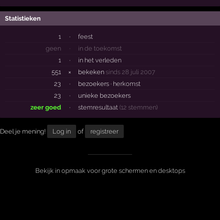
Statistieken
1
·
feest
geen
·
in de toekomst
1
·
in het verleden
551
×
bekeken
sinds 28 juli 2007
23
·
bezoekers ·
herkomst
23
·
unieke bezoekers
zeer goed
·
stemresultaat
(12 stemmen)
Deel je mening!
Log in
of
registreer
Bekijk in opmaak voor grote schermen en desktops