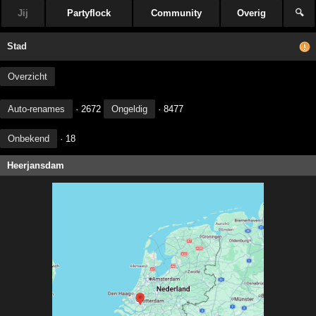
Jij
Partyflock
Community
Overig
🔍
Stad
Overzicht
Auto-renames
· 2672
Ongeldig
· 8477
Onbekend
· 18
Heerjansdam