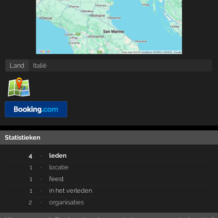
Land
Italië
Statistieken
4
·
leden
1
·
locatie
1
·
feest
1
·
in het verleden
2
·
organisaties