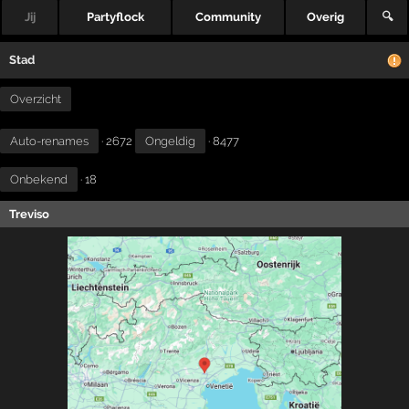
Jij
Partyflock
Community
Overig
🔍
Stad
Overzicht
Auto-renames
· 2672
Ongeldig
· 8477
Onbekend
· 18
Treviso