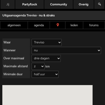
Jij
Partyflock
Community
Overig
🔍
Uitgaansagenda
Treviso
· nu & straks
algemeen
agenda
leden
forums
Waar
Wanneer
Over maximaal
Maximale afstand
km
Minimale duur