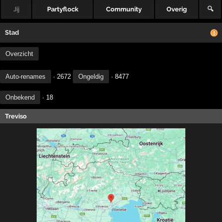
Jij
Partyflock
Community
Overig
🔍
Stad
Overzicht
Auto-renames
· 2672
Ongeldig
· 8477
Onbekend
· 18
Treviso