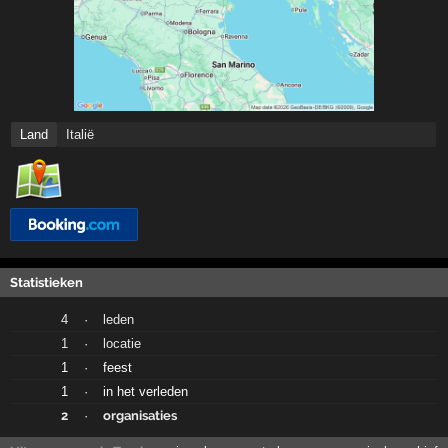
Land
Italië
Statistieken
4
·
leden
1
·
locatie
1
·
feest
1
·
in het verleden
2
·
organisaties