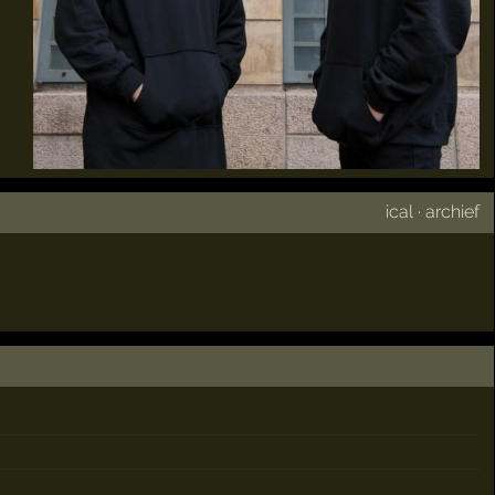
ical
·
archief