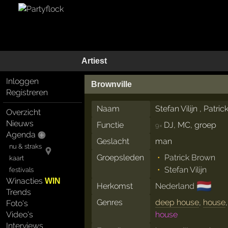
Artiest
Inloggen
Brownville
Registreren
Naam
Stefan Vilijn , Patri
Overzicht
Nieuws
Functie
DJ, MC, groep
9×
Agenda
Geslacht
man
nu & straks
Groepsleden
Patrick Brown
kaart
Stefan Vilijn
festivals
Winacties
WIN
🇳🇱
Herkomst
Nederland
Trends
Genres
deep house
,
house
Foto's
Video's
house
Interviews