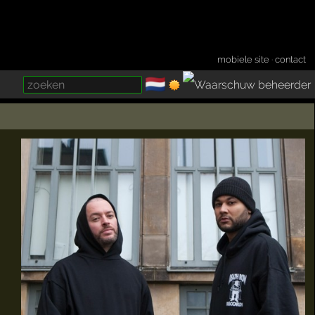
mobiele site
·
contact
🇳🇱
­