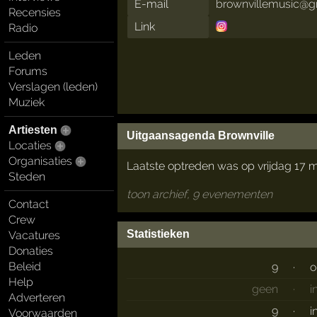
E-mail
brownvillemusic@g
Recensies
Link
Radio
Leden
Forums
Verslagen (leden)
Muziek
Artiesten
Uitgaansagenda Brownville
Locaties
Organisaties
Laatste optreden was op vrijdag 17 
Steden
toon archief, 9 evenementen
Contact
Crew
Statistieken
Vacatures
Donaties
Beleid
9
·
o
Help
geen
·
i
Adverteren
9
·
i
Voorwaarden