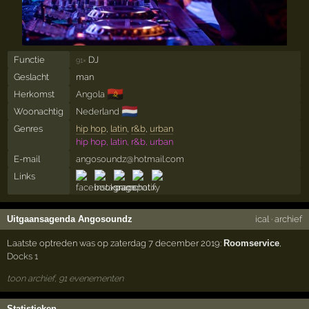
Functie
DJ
91×
Geslacht
man
🇦🇴
Herkomst
Angola
🇳🇱
Woonachtig
Nederland
Genres
hip hop
,
latin
,
r&b
,
urban
hip hop, latin, r&b, urban
E-mail
angosoundz@hotmail.com
Links
Uitgaansagenda Angosoundz
ical
·
archief
Laatste optreden was op zaterdag 7 december 2019:
Roomservice
,
Docks 1
toon archief, 91 evenementen
Statistieken