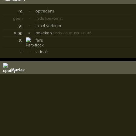
91
·
optredens
geen
·
in de toekomst
91
·
in het verleden
1099
×
bekeken
sinds 2 augustus 2016
16
fans
2
·
video's
Muziek