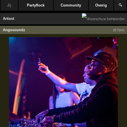
Jij
Partyflock
Community
Overig
🔍
Artiest
Angosoundz
16 fans