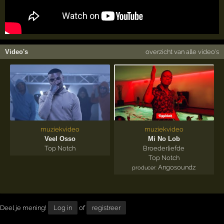
Video's
overzicht van alle video's
muziekvideo
muziekvideo
Veel Osso
Mi No Lob
Top Notch
Broederliefde
Top Notch
Angosoundz
producer:
Deel je mening!
Log in
of
registreer