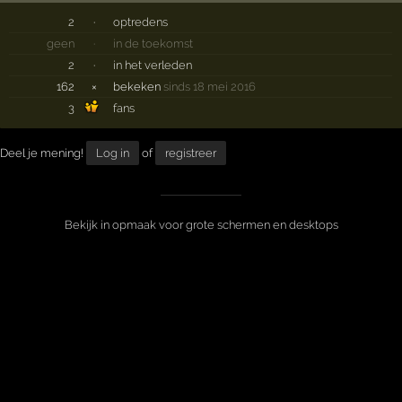
2
·
optredens
geen
·
in de toekomst
2
·
in het verleden
162
×
bekeken
sinds 18 mei 2016
3
fans
Deel je mening!
Log in
of
registreer
Bekijk in opmaak voor grote schermen en desktops