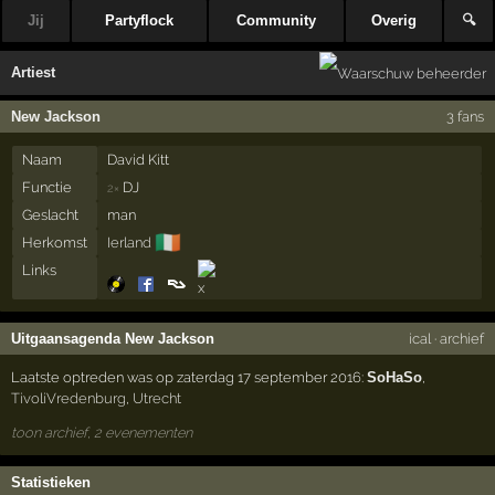
Jij
Partyflock
Community
Overig
🔍
Artiest
New Jackson
3 fans
Naam
David Kitt
Functie
DJ
2×
Geslacht
man
🇮🇪
Herkomst
Ierland
Links
Uitgaansagenda New Jackson
ical
·
archief
Laatste optreden was op zaterdag 17 september 2016:
SoHaSo
,
TivoliVredenburg
,
Utrecht
toon archief, 2 evenementen
Statistieken