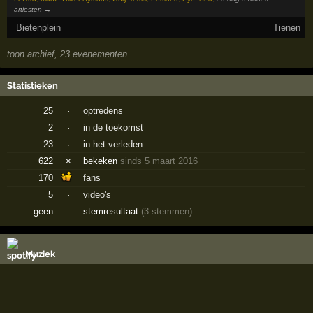
artiesten →
Bietenplein
Tienen
toon archief, 23 evenementen
Statistieken
25
·
optredens
2
·
in de toekomst
23
·
in het verleden
622
×
bekeken
sinds 5 maart 2016
170
fans
5
·
video's
geen
stemresultaat
(3 stemmen)
Muziek