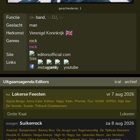
geschiedenis: 1
Functie
band,
DJ
,
18×
5×
2×
Geslacht
man
🇬🇧
Herkomst
Verenigd Koninkrijk
Genres
rock
rock
Site
editorsofficial.com
Links
Uitgaansagenda Editors
ical
·
archief
Lokerse Feesten
vr 7 aug 2026
nu:
Alycia Bezgo
,
Anna Calvi
,
Editors
,
Hiqpy
,
Kittin
,
Phemia
,
Pyo
,
SONS
,
SPFDJ
,
Stijn Van
De Voorde
,
Suede
,
Thibault Christiaensen
Grote Kaai
Lokeren
Suikerrock
za 8 aug 2026
morgen:
Arsenal
,
Barqiemoon
,
Benny Boo
,
De Jeugd van Tegenwoordig
,
De Tijdloze Dansant
,
Double D
,
Editors
,
Helga Ameye
,
High Hi
,
Hiqpy
,
Ise
,
Iskander Moon
,
Jan Vervloet
,
Lézard
,
Manz
,
Oliver Symons
,
Only Tears
,
Portland
,
Pyo
,
Séa
,
en nog 5 andere