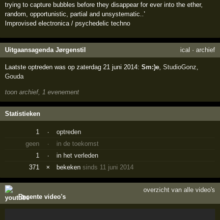
trying to capture bubbles before they disappear for ever into the ether,
random, opportunistic, partial and unsystematic..'
Improvised electronica / psychedelic techno
Uitgaansagenda Jørgenstil
ical
·
archief
Laatste optreden was op zaterdag 21 juni 2014:
Sm:)e
,
StudioGonz
,
Gouda
toon archief, 1 evenement
Statistieken
1
·
optreden
geen
·
in de toekomst
1
·
in het verleden
371
×
bekeken
sinds 11 juni 2014
overzicht van alle video's
Recente video's