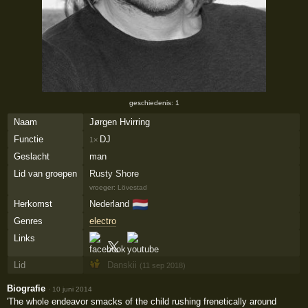
geschiedenis: 1
Naam
Jørgen Hvirring
Functie
DJ
1×
Geslacht
man
Lid van groepen
Rusty Shore
vroeger:
Lövestad
🇳🇱
Herkomst
Nederland
Genres
electro
Links
Lid
Danskii
(11 sep 2018)
Biografie
·
10 juni 2014
'The whole endeavor smacks of the child rushing frenetically around