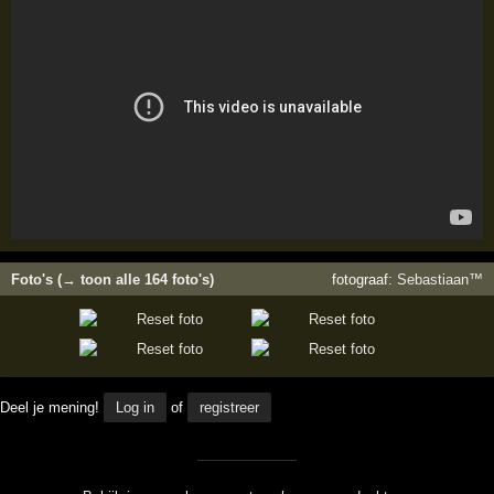
Foto's (→ toon alle 164 foto's)
fotograaf:
Sebastiaan™
Deel je mening!
Log in
of
registreer