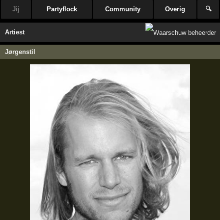
Jij
Partyflock
Community
Overig
🔍
Artiest
Jørgenstil