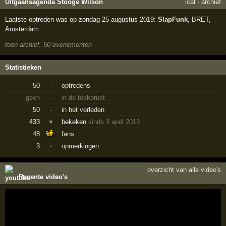
Uitgaansagenda Stooge Wilson
ical
·
archief
Laatste optreden was op zondag 25 augustus 2019:
SlapFunk
,
BRET
,
Amsterdam
toon archief, 50 evenementen
Statistieken
50
·
optredens
geen
·
in de toekomst
50
·
in het verleden
433
×
bekeken
sinds 3 april 2013
48
fans
3
·
opmerkingen
overzicht van alle video's
Recente video's