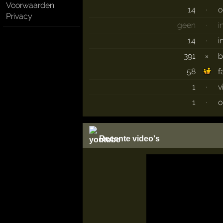
Voorwaarden
14
·
o
Privacy
geen
·
i
14
·
i
391
×
b
58
f
1
·
v
1
·
o
Recente video's