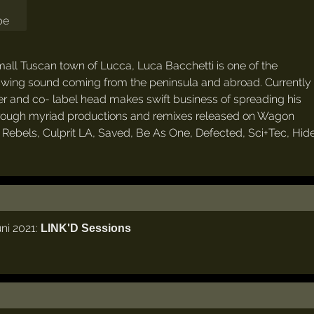
all Tuscan town of Lucca, Luca Bacchetti is one of the
swing sound coming from the peninsula and abroad. Currently
cer and co- label head makes swift business of spreading his
through myriad productions and remixes released on Wagon
ebels, Culprit LA, Saved, Be As One, Defected, Sci+Tec, Hide
ni 2021:
LINK'D Sessions