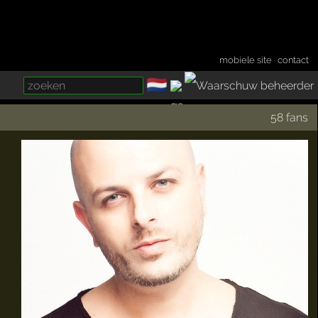
mobiele site
·
contact
🇳🇱
­
58 fans