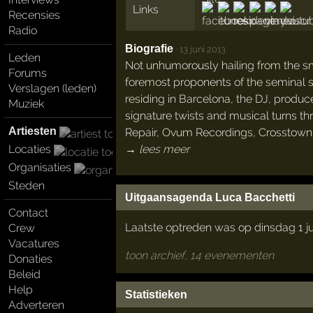
Links
Recensies
Radio
Biografie
·
13 juni 2013
Leden
Not unhumorously hailing from the sm
Forums
foremost proponents of the seminal 
Verslagen (leden)
residing in Barcelona, the DJ, produ
Muziek
signature twists and musical turns 
Artiesten
Repair, Ovum Recordings, Crosstown R
→ lees meer
Locaties
Organisaties
Steden
Uitgaansagenda Luca Bacchetti
Contact
Laatste optreden was op dinsdag 1 ju
Crew
Vacatures
toon archief, 14 evenementen
Donaties
Beleid
Help
Statistieken
Adverteren