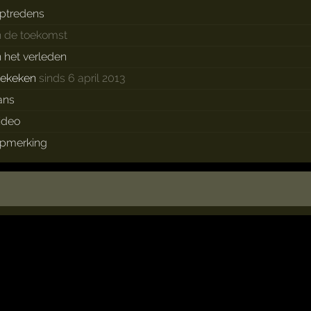
ptredens
n de toekomst
n het verleden
ekeken
sinds 6 april 2013
ans
ideo
pmerking