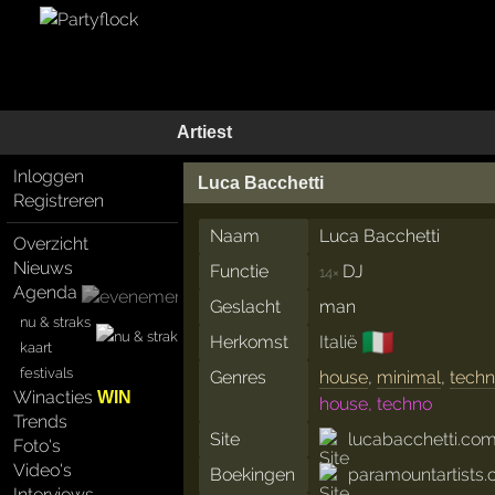
Artiest
Inloggen
Luca Bacchetti
Registreren
Naam
Luca Bacchetti
Overzicht
Nieuws
Functie
DJ
14×
Agenda
Geslacht
man
nu & straks
🇮🇹
Herkomst
Italië
kaart
festivals
Genres
house
,
minimal
,
tech
Winacties
WIN
house, techno
Trends
Site
lucabacchetti.co
Foto's
Video's
Boekingen
paramountartists
Interviews