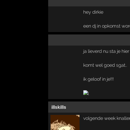
hey dirkie
een dj in opkomst wor
ja lieverd nu sta je hier 
komt wel goed sgat..
ik geloof in je!!!
illskills
volgende week knalle