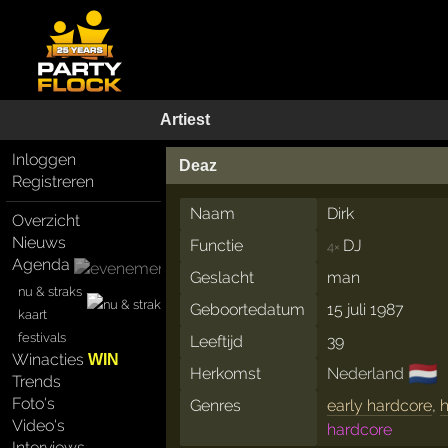
Artiest
Inloggen
Deaz
Registreren
Naam
Dirk
Overzicht
Nieuws
Functie
DJ
4×
Agenda
Geslacht
man
nu & straks
Geboortedatum
15 juli 1987
kaart
festivals
Leeftijd
39
Winacties
WIN
🇳🇱
Herkomst
Nederland
Trends
Foto's
Genres
early hardcore
,
Video's
hardcore
Interviews