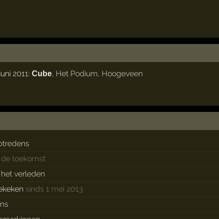
uni 2011:
,
Het Podium
,
Hoogeveen
Cube
ptredens
n de toekomst
n het verleden
ekeken
sinds 1 mei 2013
ans