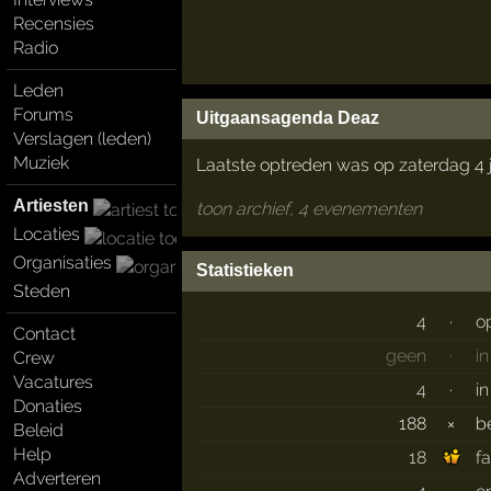
Recensies
Radio
Leden
Forums
Uitgaansagenda Deaz
Verslagen (leden)
Muziek
Laatste optreden was op zaterdag 4 j
Artiesten
toon archief, 4 evenementen
Locaties
Organisaties
Statistieken
Steden
4
·
o
Contact
geen
·
i
Crew
Vacatures
4
·
i
Donaties
188
×
b
Beleid
Help
18
f
Adverteren