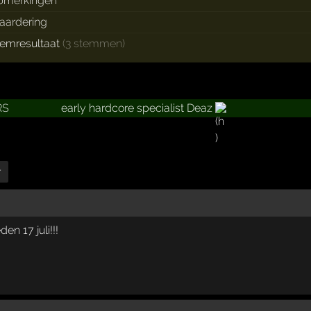
pmerkingen
aardering
temresultaat
(3 stemmen)
RS
early hardcore specialist Deaz
r
en 17 juli!!!