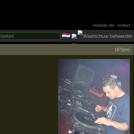
mobiele site
·
contact
🇳🇱
­
18 fans