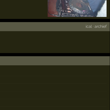
ical
·
archief