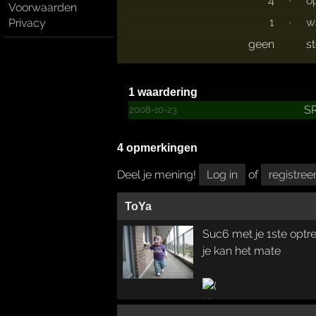
4
·
o
Voorwaarden
1
·
w
Privacy
geen
s
1 waardering
S
2008-10-23
4 opmerkingen
Deel je mening!
Log in
of
registree
ToYa
Suc6 met je 1ste optred
je kan het mate