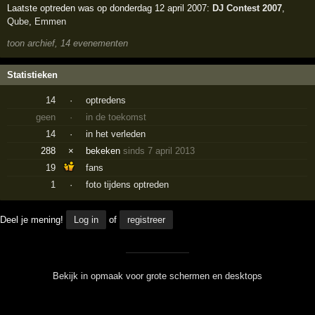
Laatste optreden was op donderdag 12 april 2007:
DJ Contest 2007
,
Qube
,
Emmen
toon archief, 14 evenementen
Statistieken
14
·
optredens
geen
·
in de toekomst
14
·
in het verleden
288
×
bekeken
sinds 7 april 2013
19
fans
1
·
foto tijdens optreden
Deel je mening!
Log in
of
registreer
Bekijk in opmaak voor grote schermen en desktops