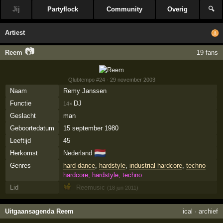
Jij
Partyflock
Community
Overig
🔍
Artiest
📷
Reem
19 fans
Qlubtempo #24
· 29 november 2003
Naam
Remy Janssen
Functie
DJ
14×
Geslacht
man
Geboortedatum
15 september 1980
Leeftijd
45
🇳🇱
Herkomst
Nederland
Genres
hard dance
,
hardstyle
,
industrial hardcore
,
techno
hardcore, hardstyle, techno
Lid
Reemusic
(18 jun 2011)
Uitgaansagenda Reem
ical
·
archief