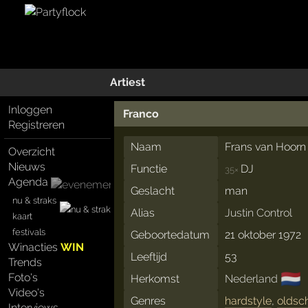
Artiest
Inloggen
Franco
Registreren
Naam
Frans van Hoorn
Overzicht
Nieuws
Functie
DJ
35×
Agenda
Geslacht
man
nu & straks
Alias
Justin Control
kaart
festivals
Geboortedatum
21 oktober 1972
Winacties
WIN
Leeftijd
53
Trends
🇳🇱
Foto's
Herkomst
Nederland
Video's
Genres
hardstyle
,
oldsc
Interviews