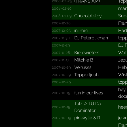
(TRANS AM)
Top
2008-02-25
man,
2008-02-10
Chocolatetoy
Supe
2008-01-09
Fran
2007-12-20
ini mini
Had 
2007-12-05
DJ Peterb­likman
topp
2007-11-30
DJ F
2007-11-29
Kierewieters
Wat
2007-11-28
Mitchie B
Jezu
2007-11-17
Venusss
Heb 
2007-10-29
Toppertjuuh
Wist
2007-10-29
topp
2007-10-29
hey 
fun in our lives
2007-10-15
door
Tulz //­ DJ Da
heer
2007-10-15
Dominator
pinkkylie &­ R
je ku
2007-10-09
Fran