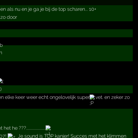
ben als nu en je ga je bij de top scharen... 10+
 zo door
len elke keer weer echt ongelovelijk super
vet. en zeker zo
e ???.....................
007!
Je sound is TOP kanjer! Succes met het klimmen