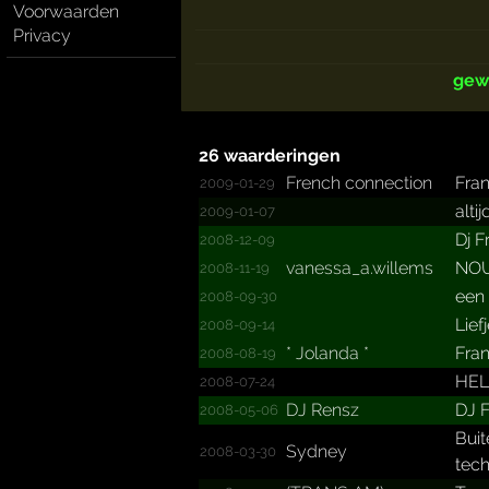
Voorwaarden
Privacy
gew
26 waarderingen
French connection
Fran
2009-01-29
alti
2009-01-07
Dj F
2008-12-09
vanessa_­a.­willems
NOU.
2008-11-19
een 
2008-09-30
Lief
2008-09-14
* Jolanda *
Fran
2008-08-19
HEL
2008-07-24
DJ Rensz
DJ F
2008-05-06
Buit
Sydney
2008-03-30
tech