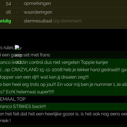
54
·
opmerkingen
26
·
waarderingen
eldig
·
stemresultaat
(29 stemmen)
s rules
jd een goeie set met frans
ranco is Justin control dus niet vergeten Toppie kanjer
...op CRAZYLAND 15-11-2008 heb je lekker hard gedraait!! ga 
topper van een dj!!! wat kan jij draaien zeg!!!
je ben heel erg trots op jou!!! En voor mij ben je nummer 1.Je all
s? Echt helemaal super!!!!!
EMAAL TOP
ranco STRIKES back!!!
en het feit dat het een heerlijke gozer is, is het ook nog een
niek !