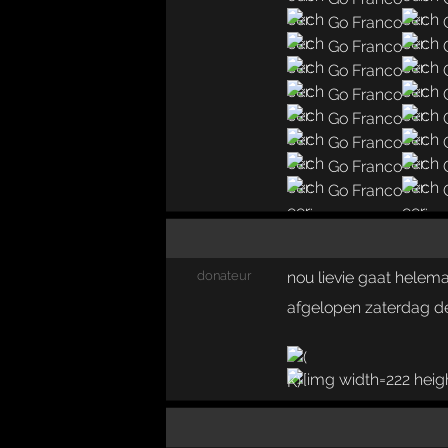
Go Franco
Go Franco
Go Franco
Go Franco
Go Franco
Go Franco
Go Franco
Go Franco
donateur
nou lievie gaat helema
afgelopen zaterdag dee