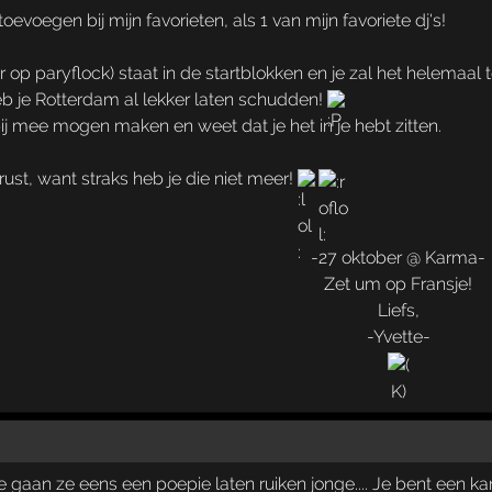
 toevoegen bij mijn favorieten, als 1 van mijn favoriete dj's!
r op paryflock) staat in de startblokken en je zal het helemaal 
eb je Rotterdam al lekker laten schudden!
bij mee mogen maken en weet dat je het in je hebt zitten.
rust, want straks heb je die niet meer!
-27 oktober @ Karma-
Zet um op Fransje!
Liefs,
-Yvette-
gaan ze eens een poepie laten ruiken jonge.... Je bent een kanjer