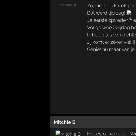
donateur
Zo, eindelijk kan ik jou
Dat werd tijd zeg!
Je eerste optreden(hie
Vorige week vrijdag h
Ik heb alles van dicht
Jij komt er zéker wel!!!
Geniet nu maar van je 
Mitchie B
Heeey ouwe reus.... We 