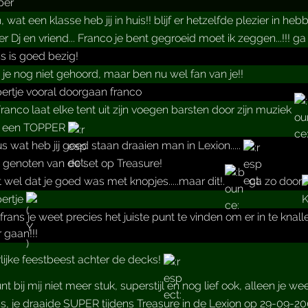
per
 wat een klasse heb jij in huis!! blijf er hetzelfde plezier in heb
r Dj en vriend... Franco je bent gegroeid moet ik zeggen...!!! ga
s is goed bezig!
je nog niet gehoord, maar ben nu wel fan van je!!
ertje vooral doorgaan franco
ranco laat elke tent uit zijn voegen barsten door zijn muziek
 een TOPPER
s wat heb jij goed staan draaien man in Lexion.....
genoten van de set op Treasure!
 wel dat je goed was met knopjes.....maar dit!.
ga zo door
ertje
frans je weet precies het juiste punt te vinden om er in te knal
 gaan!!!
lijke feestbeest achter de decks!
nt bij mij niet meer stuk, superstijl en nog lief ook, alleen je weet het h
s, je draaide SUPER tijdens Treasure in de Lexion op 29-09-2