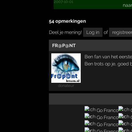
2007-10-01
naar
54 opmerkingen
Deel je mening!
Log in
of
registree
FR@P@NT
Ben fan van het eerste
Ben trots op je, goed 
donateur
Go Franco
Go Franco
Go Franco
Go Franco