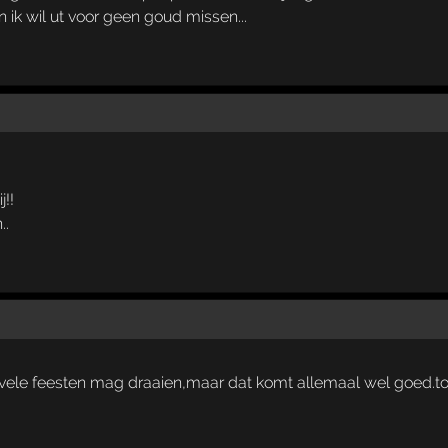
n ik wil ut voor geen goud missen...
j!!
..
 vele feesten mag draaien,maar dat komt allemaal wel goed.tot