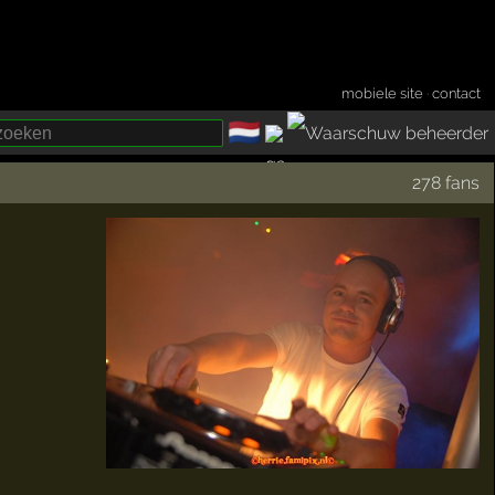
mobiele site
·
contact
🇳🇱
­
278 fans