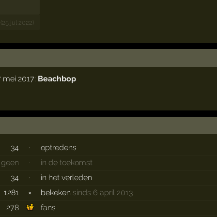
(25 jul 2022)
7 mei 2017:
Beachbop
34
·
optredens
geen
·
in de toekomst
34
·
in het verleden
1281
×
bekeken
sinds 6 april 2013
278
fans