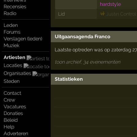
hardstyle
Recensies
Radio
Lid
Justin Control
Leden
Forums
Uitgaansagenda Franco
Verslagen (leden)
Muziek
Laatste optreden was op zaterdag 2
Artiesten
toon archief, 34 evenementen
Locaties
Organisaties
Statistieken
Steden
Contact
Crew
Vacatures
Donaties
Beleid
Help
Adverteren