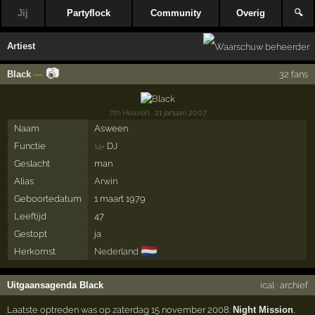
Jij
Partyflock
Community
Overig
🔍
Artiest
📷
Black
—
32 fans
7th Heaven
· 21 januari 2007
Naam
Asween
Functie
DJ
14×
Geslacht
man
Alias
Arwin
Geboortedatum
1 maart 1979
Leeftijd
47
Gestopt
ja
🇳🇱
Herkomst
Nederland
Uitgaansagenda Black
ical
·
archief
Laatste optreden was op zaterdag 15 november 2008:
Night Mission
,