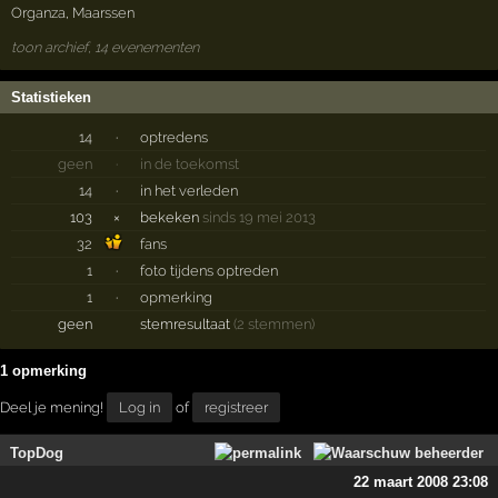
Organza
,
Maarssen
toon archief, 14 evenementen
Statistieken
14
·
optredens
geen
·
in de toekomst
14
·
in het verleden
103
×
bekeken
sinds 19 mei 2013
32
fans
1
·
foto tijdens optreden
1
·
opmerking
geen
stemresultaat
(2 stemmen)
1 opmerking
Deel je mening!
Log in
of
registreer
TopDog
22 maart 2008 23:08