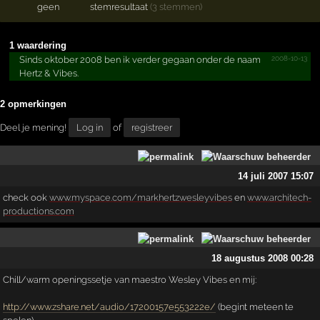
geen
stemresultaat
(3 stemmen)
1 waardering
2008-10-13
Sinds oktober 2008 ben ik verder gegaan onder de naam
Hertz & Vibes.
2 opmerkingen
Deel je mening!
Log in
of
registreer
14 juli 2007 15:07
check ook
www.myspace.com/markhertzwesleyvibes
en
www.architech-
productions.com
18 augustus 2008 00:28
Chill/warm openingssetje van maestro Wesley Vibes en mij:
http://www.zshare.net/audio/17200157e553222e/
(begint meteen te