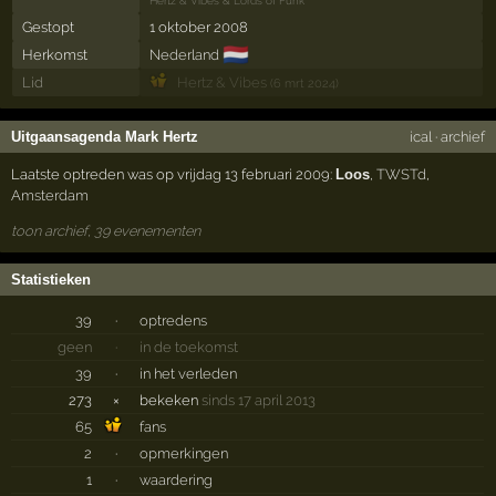
Hertz & Vibes
&
Lords of Funk
Gestopt
1 oktober 2008
🇳🇱
Herkomst
Nederland
Lid
Hertz & Vibes
(6 mrt 2024)
Uitgaansagenda Mark Hertz
ical
·
archief
Laatste optreden was op vrijdag 13 februari 2009:
Loos
,
TWSTd
,
Amsterdam
toon archief, 39 evenementen
Statistieken
39
·
optredens
geen
·
in de toekomst
39
·
in het verleden
273
×
bekeken
sinds 17 april 2013
65
fans
2
·
opmerkingen
1
·
waardering