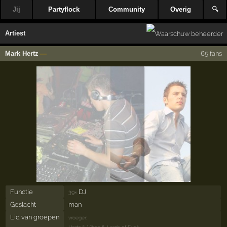
Jij
Partyflock
Community
Overig
🔍
Artiest
Mark Hertz
—
65 fans
Functie
DJ
39×
Geslacht
man
Lid van groepen
vroeger: