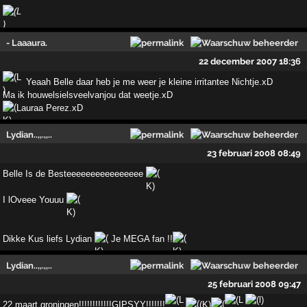
- Laaaura.
22 december 2007 18:36
Yeaah Belle daar heb je me weer je kleine irritantee Nichtje.xD
Ma ik houwelsielsveelvanjou dat weetje.xD
Lauraa Perez.xD
Lydian..,,.,,..
23 februari 2008 08:49
Belle Is de Besteeeeeeeeeeeeeeee
I lOveee Youuu
Dikke Kus liefs Lydian
Je MEGA fan !!
Lydian..,,.,,..
25 februari 2008 09:47
22 maart groningen!!!!!!!!!!!!GIPSYY!!!!!!!
(­K)