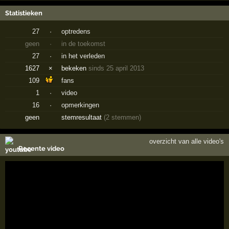
Statistieken
27
·
optredens
geen
·
in de toekomst
27
·
in het verleden
1627
×
bekeken
sinds 25 april 2013
109
fans
1
·
video
16
·
opmerkingen
geen
stemresultaat
(2 stemmen)
overzicht van alle video's
Recente video