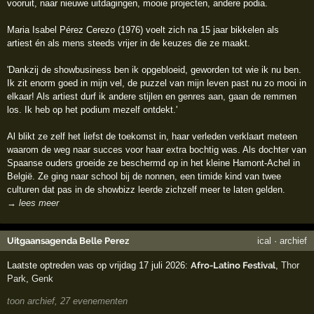
vooruit, naar nieuwe uitdagingen, mooie projecten, andere podia.
Maria Isabel Pérez Cerezo (1976) voelt zich na 15 jaar bikkelen als
artiest én als mens steeds vrijer in de keuzes die ze maakt.
'Dankzij de showbusiness ben ik opgebloeid, geworden tot wie ik nu ben.
Ik zit enorm goed in mijn vel, de puzzel van mijn leven past nu zo mooi in
elkaar! Als artiest durf ik andere stijlen en genres aan, gaan de remmen
los. Ik heb op het podium mezelf ontdekt.'
Al blikt ze zelf het liefst de toekomst in, haar verleden verklaart meteen
waarom de weg naar succes voor haar extra bochtig was. Als dochter van
Spaanse ouders groeide ze beschermd op in het kleine Hamont-Achel in
België. Ze ging naar school bij de nonnen, een timide kind van twee
culturen dat pas in de showbizz leerde zichzelf meer te laten gelden.
→ lees meer
Uitgaansagenda Belle Perez
ical
·
archief
Laatste optreden was op vrijdag 17 juli 2026:
Afro-Latino Festival
,
Thor
Park
,
Genk
toon archief, 27 evenementen