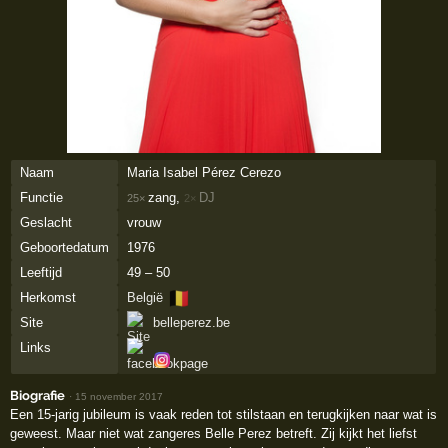
Naam
Maria Isabel Pérez Cerezo
Functie
zang,
DJ
25×
2×
Geslacht
vrouw
Geboortedatum
1976
Leeftijd
49 – 50
🇧🇪
Herkomst
België
Site
belleperez.be
Links
Biografie
·
15 november 2017
Een 15-jarig jubileum is vaak reden tot stilstaan en terugkijken naar wat is
geweest. Maar niet wat zangeres Belle Perez betreft. Zij kijkt het liefst