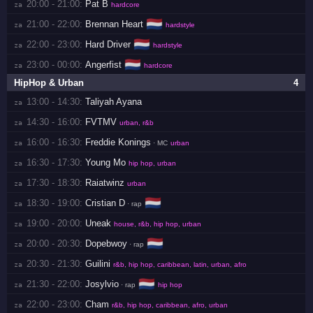
20:00 - 21:00:
Pat B
za 
hardcore
🇳🇱
21:00 - 22:00:
Brennan Heart
za 
hardstyle
🇳🇱
22:00 - 23:00:
Hard Driver
za 
hardstyle
🇳🇱
23:00 - 00:00:
Angerfist
za 
hardcore
HipHop & Urban
4
13:00 - 14:30:
Taliyah Ayana
za 
14:30 - 16:00:
FVTMV
za 
urban, r&b
16:00 - 16:30:
Freddie Konings
za 
· MC
urban
16:30 - 17:30:
Young Mo
za 
hip hop, urban
17:30 - 18:30:
Raiatwinz
za 
urban
🇳🇱
18:30 - 19:00:
Cristian D
za 
· rap
19:00 - 20:00:
Uneak
za 
house, r&b, hip hop, urban
🇳🇱
20:00 - 20:30:
Dopebwoy
za 
· rap
20:30 - 21:30:
Guilini
za 
r&b, hip hop, caribbean, latin, urban, afro
🇳🇱
21:30 - 22:00:
Josylvio
za 
· rap
hip hop
22:00 - 23:00:
Cham
za 
r&b, hip hop, caribbean, afro, urban