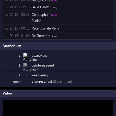
21:45 - 22:15:
Belle Perez
za 
· zang
22:15 - 23:15:
Christopher
za 
house
Junior
23:15 - 00:15:
Peter van de Veire
za 
00:15 - 01:00:
De Romeo's
zo 
· band
Statistieken
2
bezoekers
1
geïnteresseerd
1
·
waardering
geen
stemresultaat
(2 stemmen)
Video