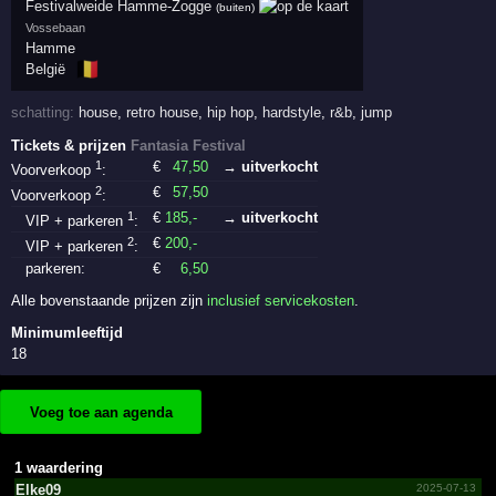
Festivalweide Hamme-Zogge
(buiten)
Vossebaan
Hamme
🇧🇪
België
schatting:
house
,
retro house
,
hip hop
,
hardstyle
,
r&b
,
jump
Tickets & prijzen
Fantasia Festival
1
€
47
,50
→ uitverkocht
Voorverkoop
:
2
€
57
,50
Voorverkoop
:
1
€
185
,-
→ uitverkocht
VIP + parkeren
:
2
€
200
,-
VIP + parkeren
:
parkeren:
€
6
,50
Alle bovenstaande prijzen zijn
inclusief servicekosten
.
Minimumleeftijd
18
Voeg toe aan agenda
1 waardering
Elke09
2025-07-13