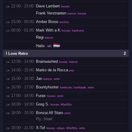
22:00 - 23:00:
Dave Lambert
za 
house
Frank Verstraeten
trance, house
23:00 - 00:00:
Amber Broos
za 
techno
00:00 - 01:00:
Mark With a K
zo 
house, hardcore
Regi
trance
🇳🇱
Haits
· MC
I Love Retro
2
13:00 - 14:00:
Brainwashed
za 
house, trance
14:00 - 15:00:
Marko de la Rocca
za 
psy
15:00 - 16:00:
Jan
za 
trance, retro
16:00 - 17:00:
Bountyhunter
za 
hardcore, hardstyle, retro
17:00 - 18:00:
Furax
za 
house, retro
18:00 - 19:00:
Greg S.
za 
house, 90s/00s
19:00 - 20:00:
Bonzai All Stars
za 
retro
Fly
,
Steel
20:00 - 21:00:
X-Tof
za 
house, urban, 90s/00s, retro