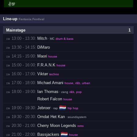
✌️💯
Line-up
Fantasia Festival
Mainstage
1
13:00 - 13:30:
Mitch
za 
· MC
drum & bass
13:30 - 14:15:
DiMaro
za 
14:15 - 15:00:
Maori
za 
house
15:00 - 16:00:
F.R.A.N.K
za 
house
16:00 - 17:00:
Viktør
za 
techno
17:00 - 18:00:
Michael Amani
za 
house, r&b, urban
18:00 - 19:00:
Ian Thomas
za 
· zang
r&b, pop
Robert Falcon
house
🇳🇱
19:00 - 19:30:
Jebroer
za 
· rap
hip hop
19:30 - 20:30:
Omdat Het Kan
za 
· soundsystem
20:30 - 21:00:
Cherry Moon Legends
za 
retro
🇳🇱
21:00 - 22:00:
Bassjackers
za 
house