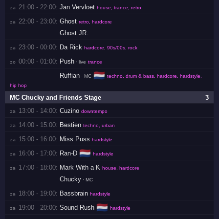
21:00 - 22:00:
Jan Vervloet
za 
house, trance, retro
22:00 - 23:00:
Ghost
za 
retro, hardcore
Ghost JR.
23:00 - 00:00:
Da Rick
za 
hardcore, 90s/00s, rock
00:00 - 01:00:
Push
zo 
· live
trance
🇳🇱
Ruffian
· MC
techno, drum & bass, hardcore, hardstyle,
hip hop
MC Chucky and Friends Stage
3
13:00 - 14:00:
Cuzino
za 
downtempo
14:00 - 15:00:
Bestien
za 
techno, urban
15:00 - 16:00:
Miss Puss
za 
hardstyle
🇳🇱
16:00 - 17:00:
Ran-D
za 
hardstyle
17:00 - 18:00:
Mark With a K
za 
house, hardcore
Chucky
· MC
18:00 - 19:00:
Bassbrain
za 
hardstyle
🇳🇱
19:00 - 20:00:
Sound Rush
za 
hardstyle