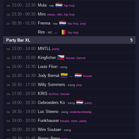
🇳🇱
23:00 - 23:30:
Mula
za 
· rap
hip hop
23:30 - 00:30:
Miro
za 
urban, r&b, hip hop
🇳🇱
00:30 - 01:00:
Frenna
zo 
· rap
hip hop, pop
🇧🇪
Rim
→
· MC
hip hop
Party Bar XL
5
13:00 - 14:00:
MNTLL
za 
party
🇨🇿
14:00 - 15:00:
Kingfisher
za 
house, trance
15:00 - 15:30:
Louis Flion
za 
· zang
🇨🇴
🇳🇱
15:30 - 16:30:
Jody Bernal
→
za 
house
16:30 - 17:00:
Willy Sommers
za 
· zang
pop
17:00 - 18:00:
KRIS
za 
techno, house
🇳🇱
18:00 - 18:30:
Gebroeders Ko
za 
· zang
party
18:30 - 19:00:
Luc Steeno
za 
· zang
nederlandstalig
19:00 - 20:00:
Funkhauser
za 
house, retro, party
20:00 - 20:30:
Wim Soutaer
za 
· zang
20:30 - 21:45:
Ronny Retro
za 
retro