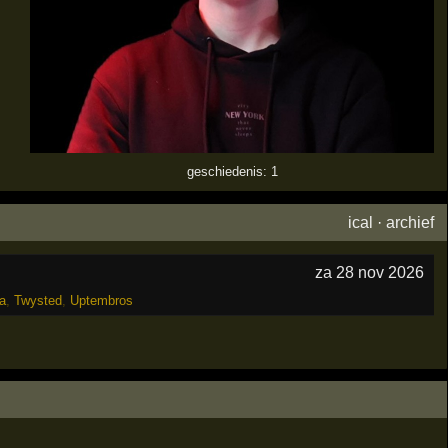
geschiedenis: 1
ical
·
archief
za 28 nov 2026
a
,
Twysted
,
Uptembros