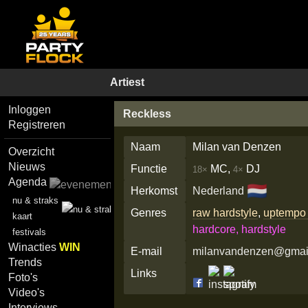
Artiest
Inloggen
Reckless
Registreren
Naam
Milan van Denzen
Overzicht
Nieuws
Functie
MC,
DJ
18×
4×
Agenda
🇳🇱
Herkomst
Nederland
nu & straks
Genres
raw hardstyle
,
uptempo 
kaart
hardcore, hardstyle
festivals
Winacties
WIN
E-mail
milanvandenzen@gmai
Trends
Links
Foto's
Video's
Interviews