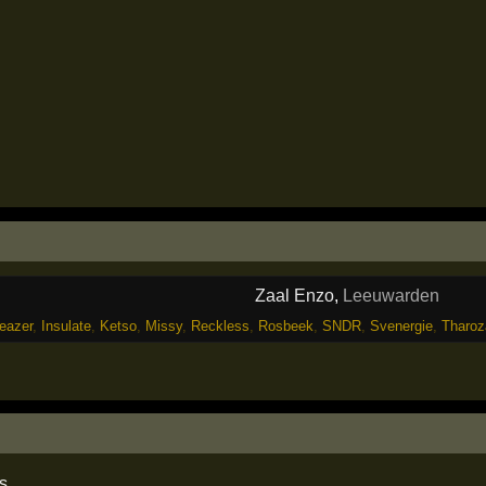
Zaal Enzo
,
Leeuwarden
reazer
,
Insulate
,
Ketso
,
Missy
,
Reckless
,
Rosbeek
,
SNDR
,
Svenergie
,
Tharoz
s