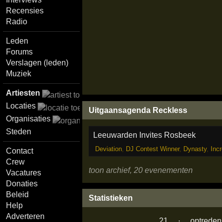
Recensies
Radio
Leden
Forums
Verslagen (leden)
Muziek
Artiesten
Locaties
Uitgaansagenda Reckless
Organisaties
Steden
Leeuwarden Invites Rosbeek
Deviation
,
DJ Contest Winner
,
Dynasty
,
Inc
Contact
Crew
toon archief, 20 evenementen
Vacatures
Donaties
Beleid
Statistieken
Help
Adverteren
21
·
optreden