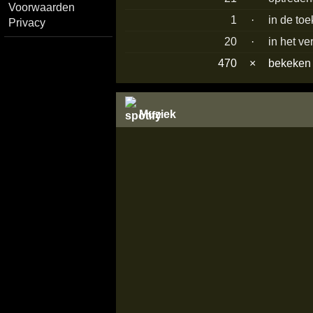
Voorwaarden
1
·
in de to
Privacy
20
·
in het ve
470
×
bekeke
Muziek