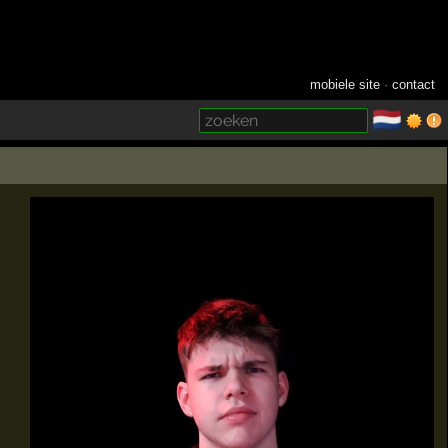
mobiele site
·
contact
🇳🇱
­