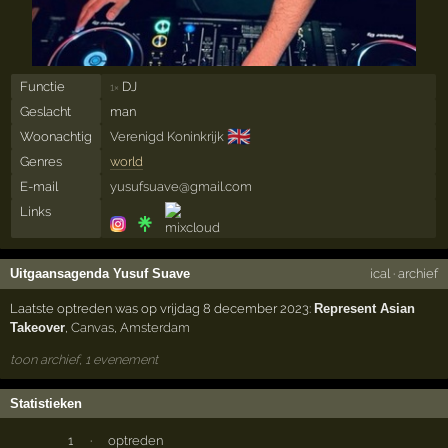
Functie
DJ
1×
Geslacht
man
🇬🇧
Woonachtig
Verenigd Koninkrijk
Genres
world
E-mail
yusufsuave@gmail.com
Links
Uitgaansagenda Yusuf Suave
ical
·
archief
Laatste optreden was op vrijdag 8 december 2023:
Represent Asian
Takeover
,
Canvas
,
Amsterdam
toon archief, 1 evenement
Statistieken
1
·
optreden