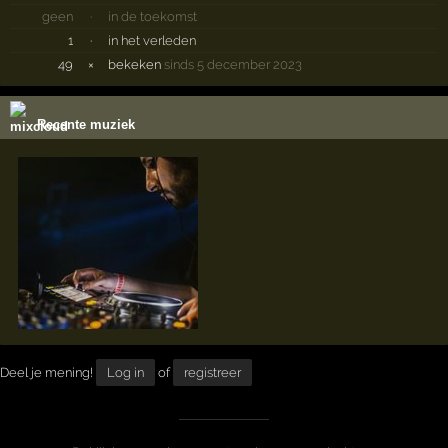
geen
·
in de toekomst
1
·
in het verleden
49
×
bekeken
sinds 5 december 2023
Recente muziek
Deel je mening!
Log in
of
registreer