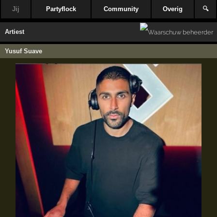
Jij
Partyflock
Community
Overig
🔍
Artiest
Yusuf Suave