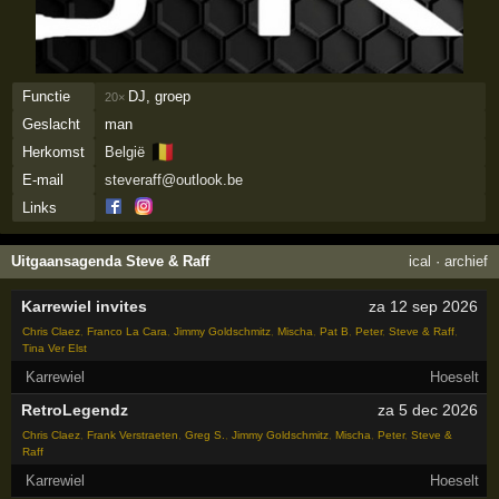
Functie
DJ, groep
20×
Geslacht
man
🇧🇪
Herkomst
België
E-mail
steveraff@outlook.be
Links
Uitgaansagenda Steve & Raff
ical
·
archief
Karrewiel invites
za 12 sep 2026
Chris Claez
,
Franco La Cara
,
Jimmy Goldschmitz
,
Mischa
,
Pat B
,
Peter
,
Steve & Raff
,
Tina Ver Elst
Karrewiel
Hoeselt
RetroLegendz
za 5 dec 2026
Chris Claez
,
Frank Verstraeten
,
Greg S.
,
Jimmy Goldschmitz
,
Mischa
,
Peter
,
Steve &
Raff
Karrewiel
Hoeselt