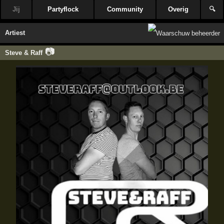
Jij
Partyflock
Community
Overig
🔍
Artiest
📷
Steve & Raff