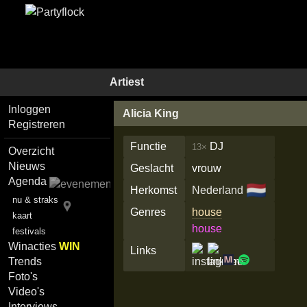
Artiest
Inloggen
Alicia King
Registreren
Functie
DJ
13×
Overzicht
Nieuws
Geslacht
vrouw
Agenda
🇳🇱
Herkomst
Nederland
nu & straks
Genres
house
kaart
house
festivals
Winacties
WIN
Links
Trends
Foto's
Video's
Interviews