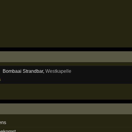
Bombaai Strandbar
,
Westkapelle
s
ens
toekomst