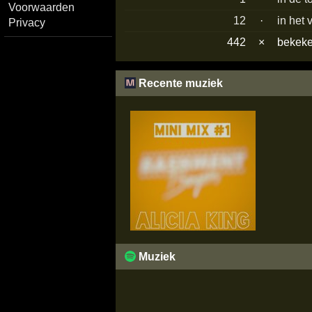
Voorwaarden
12
·
in het 
Privacy
442
×
bekek
Recente muziek
Muziek