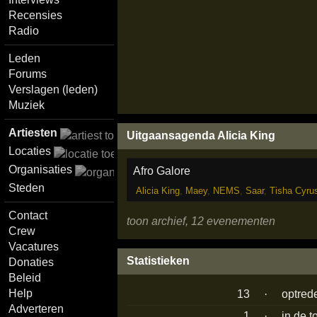
Recensies
Radio
Leden
Forums
Verslagen (leden)
Muziek
Artiesten
Uitgaansagenda Alicia King
Locaties
Organisaties
Afro Galore
Steden
Alicia King
,
Maey
,
NEMS
,
Saar
,
Tisha Cyru
Contact
toon archief, 12 evenementen
Crew
Vacatures
Statistieken
Donaties
Beleid
Help
13
·
optred
Adverteren
1
·
in de 