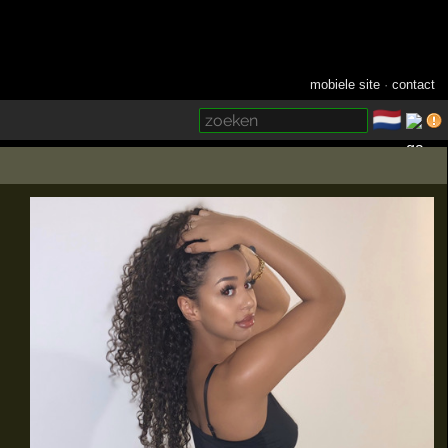
mobiele site
·
contact
🇳🇱
­