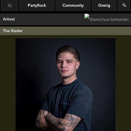
Jij
Partyflock
Community
Overig
🔍
Artiest
The Raider