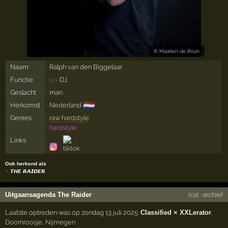
©
Maarten de Bruin
Naam
Ralph van den Biggelaar
Functie
DJ
22×
Geslacht
man
🇳🇱
Herkomst
Nederland
Genres
raw hardstyle
hardstyle
Links
Ook herkend als
𝙏𝙃𝙀 𝙍𝘼𝙄𝘿𝙀𝙍
Uitgaansagenda The Raider
ical
·
archief
Laatste optreden was op zondag 13 juli 2025:
Classified × XXLerator
,
Doornroosje
,
Nijmegen