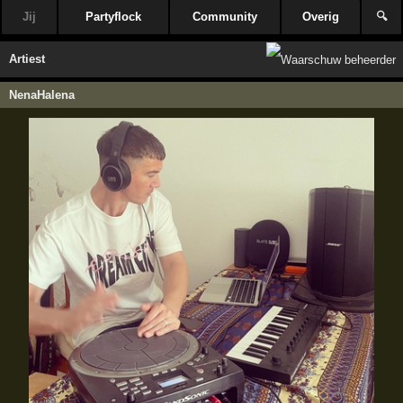
Jij
Partyflock
Community
Overig
🔍
Artiest
NenaHalena