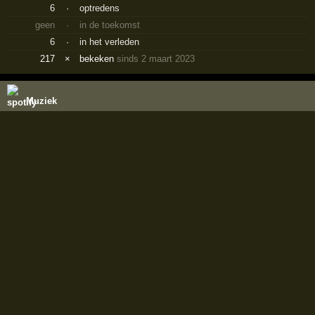
6
·
optredens
geen
·
in de toekomst
6
·
in het verleden
217
×
bekeken
sinds 2 maart 2023
Muziek