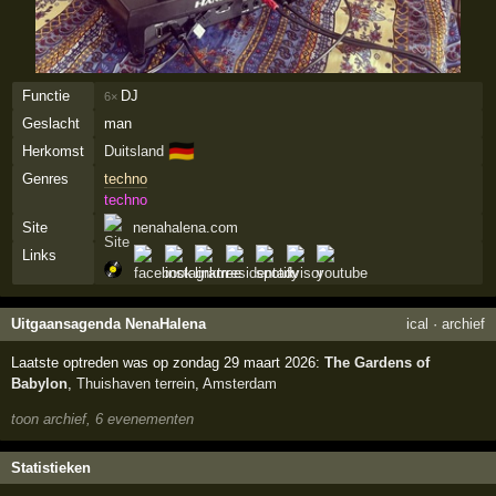
Functie
DJ
6×
Geslacht
man
🇩🇪
Herkomst
Duitsland
Genres
techno
techno
Site
nenahalena.com
Links
Uitgaansagenda NenaHalena
ical
·
archief
Laatste optreden was op zondag 29 maart 2026:
The Gardens of
Babylon
,
Thuishaven terrein
,
Amsterdam
toon archief, 6 evenementen
Statistieken