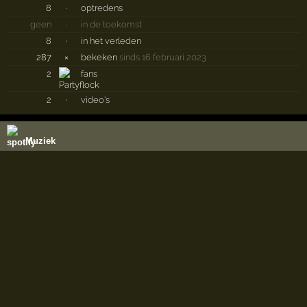
8
·
optredens
geen
·
in de toekomst
8
·
in het verleden
287
×
bekeken
sinds 16 februari 2023
2
fans
2
·
video's
Muziek