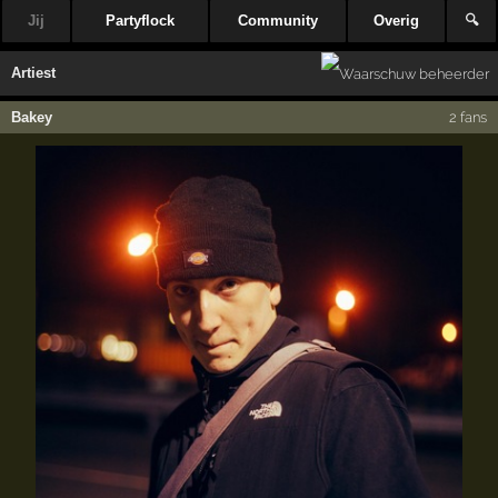
Jij
Partyflock
Community
Overig
🔍
Artiest
Bakey
2 fans