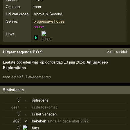
Geslacht
man
Lid van groep
Above & Beyond
Genres
progressive house
house
Links
Uitgaansagenda P.O.S
ical
·
archief
Laatste optreden was op donderdag 13 juni 2024:
Anjunadeep
Explorations
toon archief, 3 evenementen
Statistieken
3
·
optredens
geen
·
in de toekomst
3
·
in het verleden
402
×
bekeken
sinds 14 december 2022
8
fans