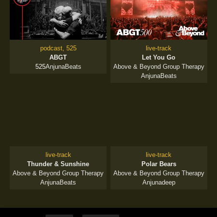
podcast, 525
live-track
ABGT
Let You Go
'22
525
AnjunaBeats
Above & Beyond Group Therapy
AnjunaBeats
live-track
live-track
Thunder & Sunshine
Polar Bears
'22
'22
Above & Beyond Group Therapy
Above & Beyond Group Therapy
AnjunaBeats
Anjunadeep