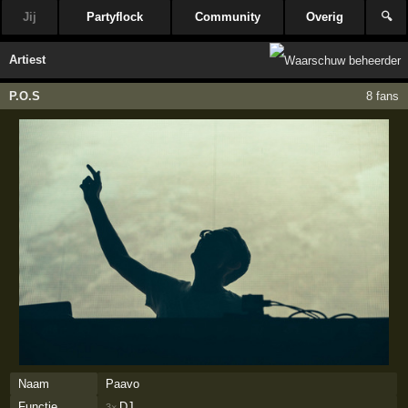
Jij
Partyflock
Community
Overig
🔍
Artiest
P.O.S
8 fans
Naam
Paavo
Functie
DJ
3×