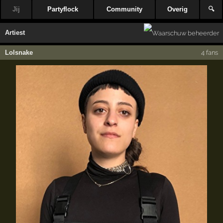
Jij
Partyflock
Community
Overig
🔍
Artiest
Lolsnake
4 fans