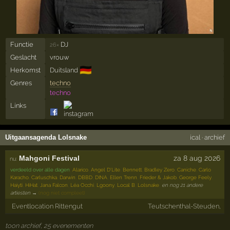
Functie
DJ
26×
Geslacht
vrouw
🇩🇪
Herkomst
Duitsland
Genres
techno
techno
Links
Uitgaansagenda Lolsnake
ical
·
archief
Mahgoni Festival
za 8 aug 2026
nu:
verdeeld over alle dagen
:
Alarico
,
Angel D'Lite
,
Bennett
,
Bradley Zero
,
Caniche
,
Carlo
Karacho
,
Carluschka
,
Darwin
,
DBBD
,
DINA
,
Ellen Trenn
,
Frieder & Jakob
,
George Feely
,
Haiyti
,
HiHat
,
Jana Falcon
,
Léa Occhi
,
Lgoony
,
Local B
,
Lolsnake
,
en nog 21 andere
artiesten →
(nog niet compleet)
Eventlocation Rittengut
Teutschenthal-Steuden,
toon archief, 25 evenementen