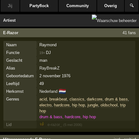
Jij
Partyflock
Community
Overig
🔍
Artiest
E-Razor
41 fans
Naam
Raymond
Functie
DJ
19×
Geslacht
man
Alias
RayBreakZ
Geboortedatum
2 november 1976
Leeftijd
49
🇳🇱
Herkomst
Nederland
Genres
acid
,
breakbeat
,
classics
,
darkcore
,
drum & bass
,
electro
,
hardcore
,
hip hop
,
jungle
,
oldschool
,
trip
hop
drum & bass, hardcore, hip hop
Lid
e-razor_
(5 mei 2006)