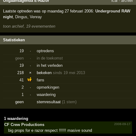
Uitgaansagenda E-Razor
ical
·
archief
Laatste optreden was op maandag 27 februari 2006:
Underground RAW
night
,
Dingus
,
Venray
toon archief, 19 evenementen
Statistieken
19
·
optredens
geen
·
in de toekomst
19
·
in het verleden
218
×
bekeken
sinds 19 mei 2013
41
fans
2
·
opmerkingen
1
·
waardering
geen
stemresultaat
(1 stem)
1 waardering
CF Crew Productions
2008-09-17
big props for e razor respect !!!!!! masive sound