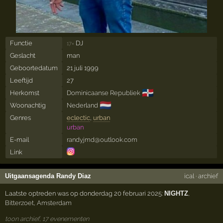
Functie
DJ
17×
Geslacht
man
Geboortedatum
21 juli 1999
Leeftijd
27
🇩🇴
Herkomst
Dominicaanse Republiek
🇳🇱
Woonachtig
Nederland
Genres
eclectic
,
urban
urban
E-mail
randyjmd@outlook.com
Link
Uitgaansagenda Randy Diaz
ical
·
archief
Laatste optreden was op donderdag 20 februari 2025:
NIGHTZ
,
Bitterzoet
,
Amsterdam
toon archief, 17 evenementen